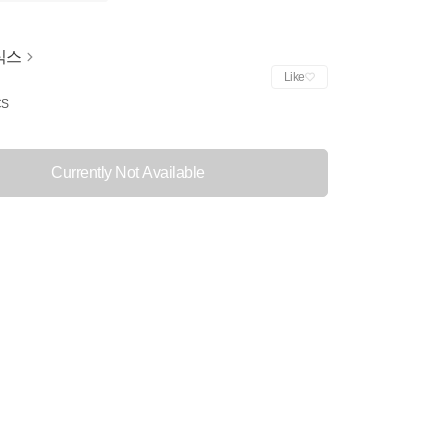
식스
Like
CS
Currently Not Available