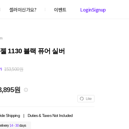
셀러이신가요?
이벤트
Login
Signup
em
젤 1130 블랙 퓨어 실버
153,500원
가
8,895원
Like
ide Shipping
|
Duties & Taxes Not Included
elivery
14 - 30
days