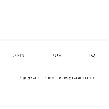
공지사항
이벤트
FAQ
특허출원번호
제 10-1865905호
상표등록번호
제 40-1643898호