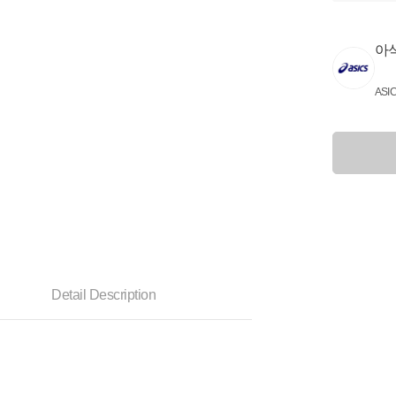
아
ASI
Detail Description