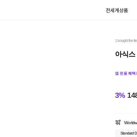
전세계상품
1 bought the it
아식스 
앱 전용 혜택
3%
14
Worldw
Standard D