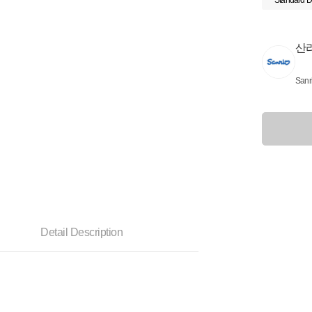
Standard D
산
Sanr
Detail Description