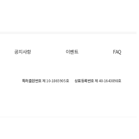
공지사항
이벤트
FAQ
특허출원번호
제 10-1865905호
상표등록번호
제 40-1643898호