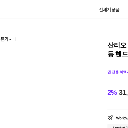
전세계상품
산리오
등 핸
앱 전용 혜택
2%
31
Worldw