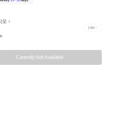
elivery
14 - 30
days
리오
Like
io
Currently Not Available