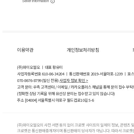
Seller Information
이용약관
개인정보처리방침
(주)와이오엘오 ㅣ 대표 황유미
사업자등록번호
610-86-34204
ㅣ 통신판매번호 2019-서울마포-1239 ㅣ 호
070-8676-8799 (발신 전용)
사업자 정보 확인 >
고객 문의: 우측 고객센터 / 이메일 / 카카오플러스 채널을 통해 문의 접수 부
(정확한 상담 기록을 위해 유선상 문의는 접수받고 있지 않습니다)
주소 [
04004
] 서울특별시 마포구 월드컵로10길
5-6
(주)와이오엘오의 사전 서면 동의 없이 크로켓 사이트의 일체의 정보, 콘텐츠 및 
크로켓은 통신판매중개자이며 통신판매의 당사자가 아닙니다. 따라서 크로켓은