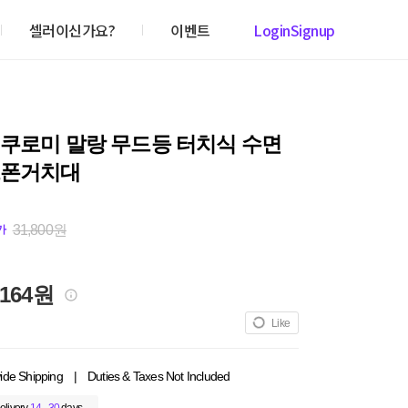
셀러이신가요?
이벤트
Login
Signup
 쿠로미 말랑 무드등 터치식 수면
드폰거치대
31,800원
가
,164원
Like
ide Shipping
|
Duties & Taxes Not Included