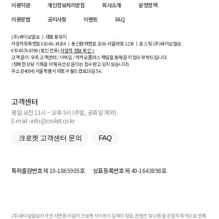
이용약관
개인정보처리방침
회사소개
운영정책
이용방법
공지사항
이벤트
FAQ
(주)와이오엘오 ㅣ 대표 황유미
사업자등록번호
610-86-34204
ㅣ 통신판매번호 2019-서울마포-1239 ㅣ 호스팅 (주)와이오엘오
070-8676-8799 (발신 전용)
사업자 정보 확인 >
고객 문의: 우측 고객센터 / 이메일 / 카카오플러스 채널을 통해 문의 접수 부탁드립니다.
(정확한 상담 기록을 위해 유선상 문의는 접수받고 있지 않습니다)
주소 [
04004
] 서울특별시 마포구 월드컵로10길
5-6
고객센터
평일 오전 11시 ~ 오후 5시 (주말, 공휴일 제외)
E-mail : info@croket.co.kr
크로켓 고객센터 문의
FAQ
특허출원번호
제 10-1865905호
상표등록번호
제 40-1643898호
(주)와이오엘오의 사전 서면 동의 없이 크로켓 사이트의 일체의 정보, 콘텐츠 및 UI등을 상업적 목적으로 전재,