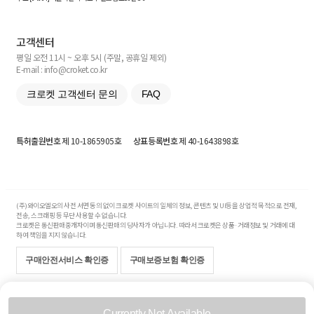
고객센터
평일 오전 11시 ~ 오후 5시 (주말, 공휴일 제외)
E-mail : info@croket.co.kr
크로켓 고객센터 문의
FAQ
특허출원번호
제 10-1865905호
상표등록번호
제 40-1643898호
(주)와이오엘오의 사전 서면 동의 없이 크로켓 사이트의 일체의 정보, 콘텐츠 및 UI등을 상업적 목적으로 전재,
전송, 스크래핑 등 무단 사용할 수 없습니다.
크로켓은 통신판매중개자이며 통신판매의 당사자가 아닙니다. 따라서 크로켓은 상품·거래정보 및 거래에 대
하여 책임을 지지 않습니다.
구매안전서비스 확인증
구매보증보험 확인증
Copyright© 2017-2026 YOLO Co, Ltd. All rights reserved.
Currently Not Available