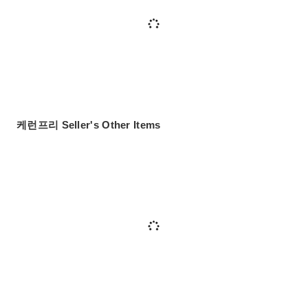
케런프리 Seller's Other Items