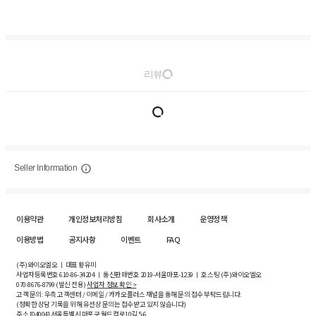
리뷰
Seller Information
이용약관
개인정보처리방침
회사소개
운영정책
이용방법
공지사항
이벤트
FAQ
(주)와이오엘오 ㅣ 대표 황유미
사업자등록번호
610-86-34204
ㅣ 통신판매번호 2019-서울마포-1239 ㅣ 호스팅 (주)와이오엘오
070-8676-8799 (발신 전용)
사업자 정보 확인 >
고객 문의: 우측 고객센터 / 이메일 / 카카오플러스 채널을 통해 문의 접수 부탁드립니다.
(정확한 상담 기록을 위해 유선상 문의는 접수받고 있지 않습니다)
주소 [
04004
] 서울특별시 마포구 월드컵로10길
5-6