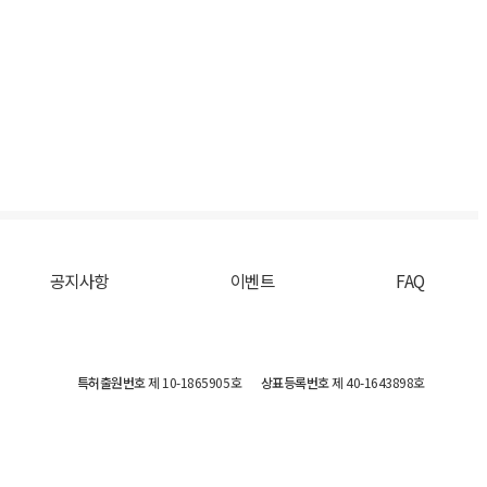
공지사항
이벤트
FAQ
특허출원번호
제 10-1865905호
상표등록번호
제 40-1643898호