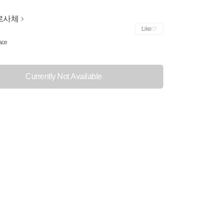
르사체
Like
ace
Currently Not Available