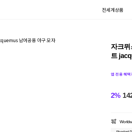
전세계상품
자크뮈
트 ja
앱 전용 혜택
2%
14
Worldw