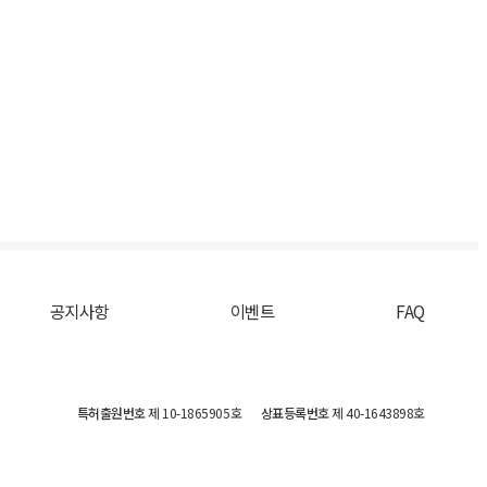
공지사항
이벤트
FAQ
특허출원번호
제 10-1865905호
상표등록번호
제 40-1643898호