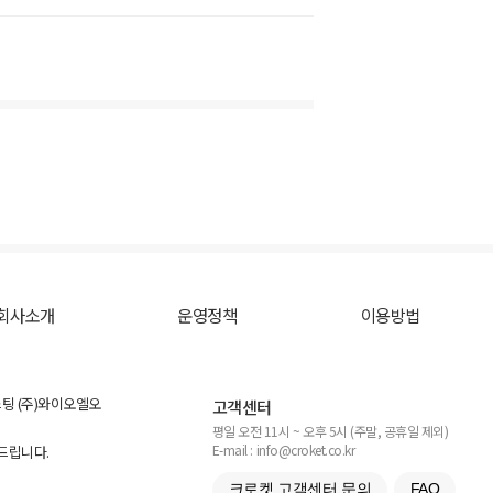
회사소개
운영정책
이용방법
스팅 (주)와이오엘오
고객센터
평일 오전 11시 ~ 오후 5시 (주말, 공휴일 제외)
E-mail : info@croket.co.kr
탁드립니다.
크로켓 고객센터 문의
FAQ