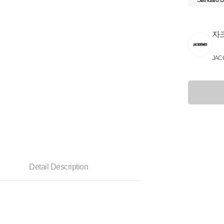
Standard D
자
JAC
Detail Description