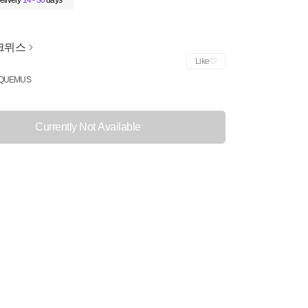
elivery
14 - 30
days
크뮈스
Like
QUEMUS
Currently Not Available