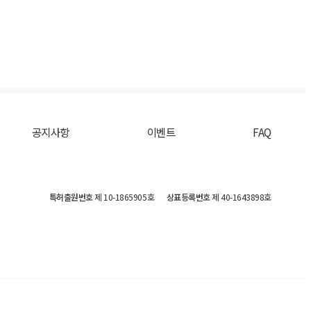
공지사항
이벤트
FAQ
특허출원번호
제 10-1865905호
상표등록번호
제 40-1643898호