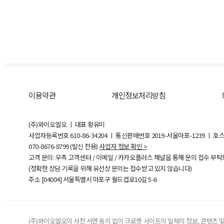
이용약관
개인정보처리방침
(주)와이오엘오 ㅣ 대표 황유미
사업자등록번호
610-86-34204
ㅣ 통신판매번호 2019-서울마포-1239 ㅣ 호
070-8676-8799 (발신 전용)
사업자 정보 확인 >
고객 문의: 우측 고객센터 / 이메일 / 카카오플러스 채널을 통해 문의 접수 부
(정확한 상담 기록을 위해 유선상 문의는 접수받고 있지 않습니다)
주소 [
04004
] 서울특별시 마포구 월드컵로10길
5-6
(주)와이오엘오의 사전 서면 동의 없이 크로켓 사이트의 일체의 정보, 콘텐츠 및 