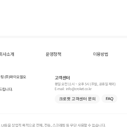
회사소개
운영정책
이용방법
스팅 (주)와이오엘오
고객센터
평일 오전 11시 ~ 오후 5시 (주말, 공휴일 제외)
E-mail : info@croket.co.kr
탁드립니다.
크로켓 고객센터 문의
FAQ
UI등을 상업적 목적으로 전재, 전송, 스크래핑 등 무단 사용할 수 없습니다.