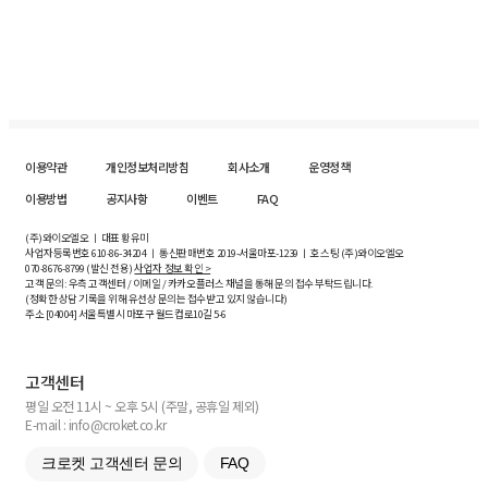
이용약관
개인정보처리방침
회사소개
운영정책
이용방법
공지사항
이벤트
FAQ
(주)와이오엘오 ㅣ 대표 황유미
사업자등록번호
610-86-34204
ㅣ 통신판매번호 2019-서울마포-1239 ㅣ 호스팅 (주)와이오엘오
070-8676-8799 (발신 전용)
사업자 정보 확인 >
고객 문의: 우측 고객센터 / 이메일 / 카카오플러스 채널을 통해 문의 접수 부탁드립니다.
(정확한 상담 기록을 위해 유선상 문의는 접수받고 있지 않습니다)
주소 [
04004
] 서울특별시 마포구 월드컵로10길
5-6
고객센터
평일 오전 11시 ~ 오후 5시 (주말, 공휴일 제외)
E-mail : info@croket.co.kr
크로켓 고객센터 문의
FAQ