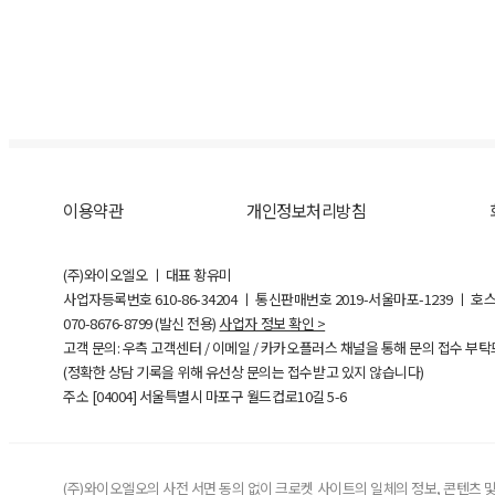
이용약관
개인정보처리방침
(주)와이오엘오 ㅣ 대표 황유미
사업자등록번호
610-86-34204
ㅣ 통신판매번호 2019-서울마포-1239 ㅣ 호
070-8676-8799 (발신 전용)
사업자 정보 확인 >
고객 문의: 우측 고객센터 / 이메일 / 카카오플러스 채널을 통해 문의 접수 부
(정확한 상담 기록을 위해 유선상 문의는 접수받고 있지 않습니다)
주소 [
04004
] 서울특별시 마포구 월드컵로10길
5-6
(주)와이오엘오의 사전 서면 동의 없이 크로켓 사이트의 일체의 정보, 콘텐츠 및 