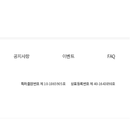
공지사항
이벤트
FAQ
특허출원번호
제 10-1865905호
상표등록번호
제 40-1643898호