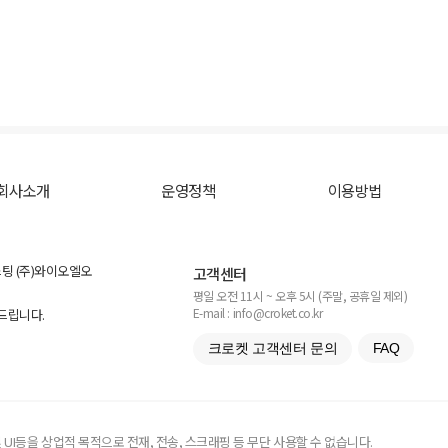
회사소개
운영정책
이용방법
스팅 (주)와이오엘오
고객센터
평일 오전 11시 ~ 오후 5시 (주말, 공휴일 제외)
E-mail : info@croket.co.kr
탁드립니다.
크로켓 고객센터 문의
FAQ
UI등을 상업적 목적으로 전재, 전송, 스크래핑 등 무단 사용할 수 없습니다.