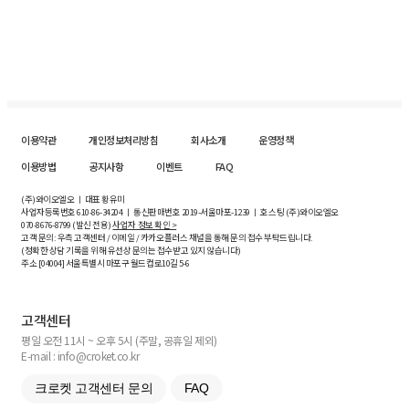
이용약관
개인정보처리방침
회사소개
운영정책
이용방법
공지사항
이벤트
FAQ
(주)와이오엘오 ㅣ 대표 황유미
사업자등록번호
610-86-34204
ㅣ 통신판매번호 2019-서울마포-1239 ㅣ 호스팅 (주)와이오엘오
070-8676-8799 (발신 전용)
사업자 정보 확인 >
고객 문의: 우측 고객센터 / 이메일 / 카카오플러스 채널을 통해 문의 접수 부탁드립니다.
(정확한 상담 기록을 위해 유선상 문의는 접수받고 있지 않습니다)
주소 [
04004
] 서울특별시 마포구 월드컵로10길
5-6
고객센터
평일 오전 11시 ~ 오후 5시 (주말, 공휴일 제외)
E-mail : info@croket.co.kr
크로켓 고객센터 문의
FAQ