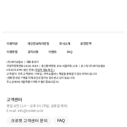
이용약관
개인정보처리방침
회사소개
운영정책
이용방법
공지사항
이벤트
FAQ
(주)와이오엘오 ㅣ 대표 황유미
사업자등록번호
610-86-34204
ㅣ 통신판매번호 2019-서울마포-1239 ㅣ 호스팅 (주)와이오엘오
070-8676-8799 (발신 전용)
사업자 정보 확인 >
고객 문의: 우측 고객센터 / 이메일 / 카카오플러스 채널을 통해 문의 접수 부탁드립니다.
(정확한 상담 기록을 위해 유선상 문의는 접수받고 있지 않습니다)
주소 [
04004
] 서울특별시 마포구 월드컵로10길
5-6
고객센터
평일 오전 11시 ~ 오후 5시 (주말, 공휴일 제외)
E-mail : info@croket.co.kr
크로켓 고객센터 문의
FAQ