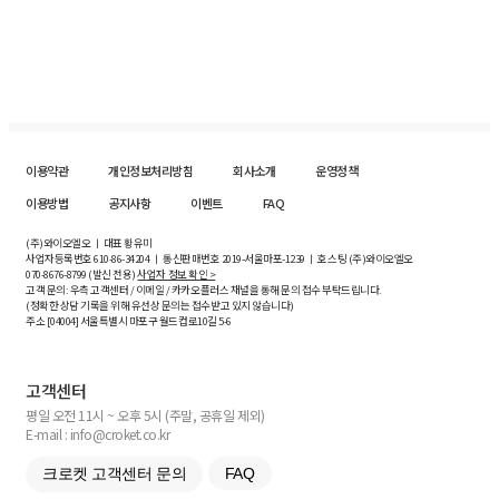
이용약관
개인정보처리방침
회사소개
운영정책
이용방법
공지사항
이벤트
FAQ
(주)와이오엘오 ㅣ 대표 황유미
사업자등록번호
610-86-34204
ㅣ 통신판매번호 2019-서울마포-1239 ㅣ 호스팅 (주)와이오엘오
070-8676-8799 (발신 전용)
사업자 정보 확인 >
고객 문의: 우측 고객센터 / 이메일 / 카카오플러스 채널을 통해 문의 접수 부탁드립니다.
(정확한 상담 기록을 위해 유선상 문의는 접수받고 있지 않습니다)
주소 [
04004
] 서울특별시 마포구 월드컵로10길
5-6
고객센터
평일 오전 11시 ~ 오후 5시 (주말, 공휴일 제외)
E-mail : info@croket.co.kr
크로켓 고객센터 문의
FAQ