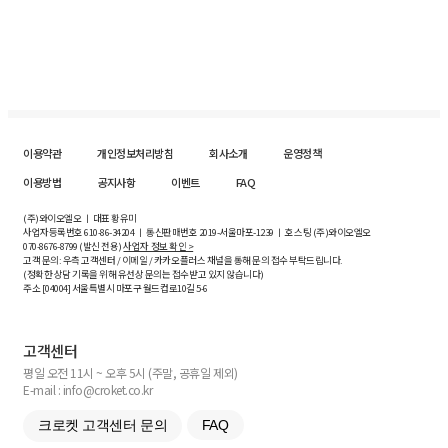
이용약관
개인정보처리방침
회사소개
운영정책
이용방법
공지사항
이벤트
FAQ
(주)와이오엘오 ㅣ 대표 황유미
사업자등록번호
610-86-34204
ㅣ 통신판매번호 2019-서울마포-1239 ㅣ 호스팅 (주)와이오엘오
070-8676-8799 (발신 전용)
사업자 정보 확인 >
고객 문의: 우측 고객센터 / 이메일 / 카카오플러스 채널을 통해 문의 접수 부탁드립니다.
(정확한 상담 기록을 위해 유선상 문의는 접수받고 있지 않습니다)
주소 [
04004
] 서울특별시 마포구 월드컵로10길
5-6
고객센터
평일 오전 11시 ~ 오후 5시 (주말, 공휴일 제외)
E-mail : info@croket.co.kr
크로켓 고객센터 문의
FAQ