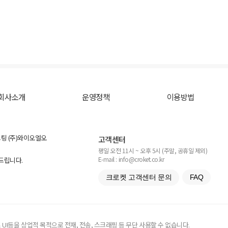
회사소개
운영정책
이용방법
스팅 (주)와이오엘오
고객센터
평일 오전 11시 ~ 오후 5시 (주말, 공휴일 제외)
E-mail : info@croket.co.kr
탁드립니다.
크로켓 고객센터 문의
FAQ
UI등을 상업적 목적으로 전재, 전송, 스크래핑 등 무단 사용할 수 없습니다.