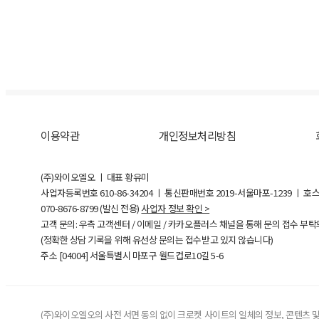
이용약관
개인정보처리방침
(주)와이오엘오 ㅣ 대표 황유미
사업자등록번호
610-86-34204
ㅣ 통신판매번호 2019-서울마포-1239 ㅣ 호
070-8676-8799 (발신 전용)
사업자 정보 확인 >
고객 문의: 우측 고객센터 / 이메일 / 카카오플러스 채널을 통해 문의 접수 부
(정확한 상담 기록을 위해 유선상 문의는 접수받고 있지 않습니다)
주소 [
04004
] 서울특별시 마포구 월드컵로10길
5-6
(주)와이오엘오의 사전 서면 동의 없이 크로켓 사이트의 일체의 정보, 콘텐츠 및 