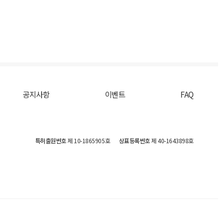
공지사항
이벤트
FAQ
특허출원번호
제 10-1865905호
상표등록번호
제 40-1643898호