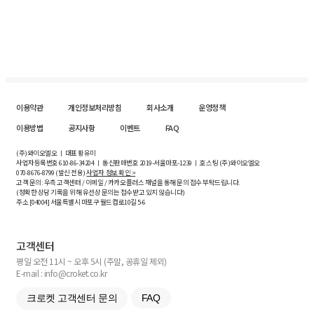
이용약관
개인정보처리방침
회사소개
운영정책
이용방법
공지사항
이벤트
FAQ
(주)와이오엘오 ㅣ 대표 황유미
사업자등록번호
610-86-34204
ㅣ 통신판매번호 2019-서울마포-1239 ㅣ 호스팅 (주)와이오엘오
070-8676-8799 (발신 전용)
사업자 정보 확인 >
고객 문의: 우측 고객센터 / 이메일 / 카카오플러스 채널을 통해 문의 접수 부탁드립니다.
(정확한 상담 기록을 위해 유선상 문의는 접수받고 있지 않습니다)
주소 [
04004
] 서울특별시 마포구 월드컵로10길
5-6
고객센터
평일 오전 11시 ~ 오후 5시 (주말, 공휴일 제외)
E-mail : info@croket.co.kr
크로켓 고객센터 문의
FAQ