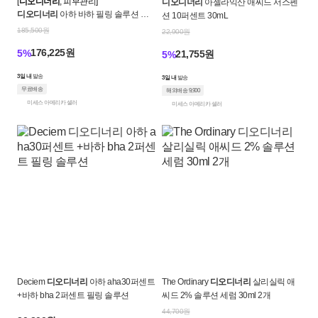
[
디오디너리
, 피부관리]
디오디너리
아젤라익산 애씨드 서스펜
크
디오디너리
아하 바하 필링 솔루션 세
션 10퍼센트 30mL
럼 30mL x 10개 세트
로
185,500원
22,900원
176,225원
5%
21,755원
5%
켓
3일 내
발송
3일 내
발송
무료배송
해외배송 9,900
미세스 아메리카 셀러
미세스 아메리카 셀러
Deciem
디오디너리
아하 aha30퍼센트
The Ordinary
디오디너리
살리실릭 애
+바하 bha 2퍼센트 필링 솔루션
씨드 2% 솔루션 세럼 30ml 2개
44,700원