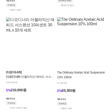
7일 내
발송
해외배송 10,000
무료배송
SELLIN_NY 셀러
더블모드 셀러
[
디오디너리
]
The Ordinary Azelaic Acid Suspension
디오디너리
아젤라익산 애씨드 서스펜
10% 100ml
션 10퍼센트 30mL x 10개 세트
222,000원
67,300원
210,900원
5%
65,300원
2%
3일 내
발송
7일 내
발송
무료배송
무료배송
미세스 아메리카 셀러
더블모드 셀러