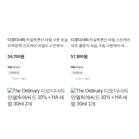
디오디너리
히알루론산 세럼 수분 보습
디오디너리
히알루론산 세럼 스킨케어
피부장벽 건조케어 데일리 스킨케어 에
세트 클렌저 보습 크림 수분케어 데일
센스
리 화장품세트
34,700원
57,800원
30일 내
발송
30일 내
발송
무료배송
무료배송
바잉누나 셀러
바잉누나 셀러