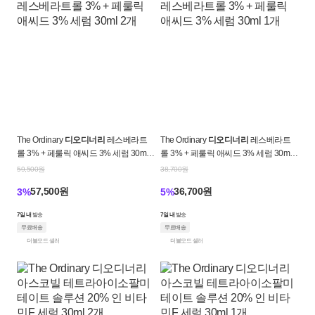
The Ordinary
디오디너리
레스베라트
The Ordinary
디오디너리
레스베라트
롤 3% + 페룰릭 애씨드 3% 세럼 30ml
롤 3% + 페룰릭 애씨드 3% 세럼 30ml
2개
1개
59,500원
38,700원
57,500원
36,700원
3%
5%
7일 내
발송
7일 내
발송
무료배송
무료배송
더블모드 셀러
더블모드 셀러