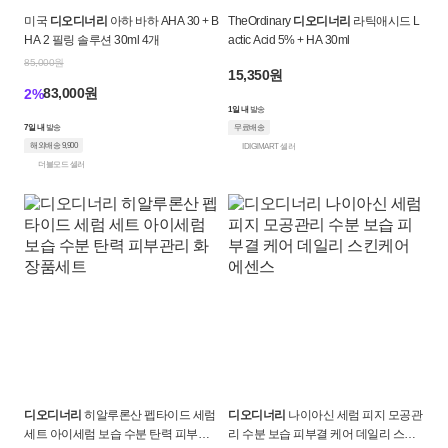
미국
디오디너리
아하 바하 AHA 30 + B
TheOrdinary
디오디너리
라틱애시드 L
HA 2 필링 솔루션 30ml 4개
actic Acid 5% + HA 30ml
85,000원
15,350원
83,000원
2%
1일 내
발송
7일 내
발송
무료배송
해외배송 9,900
IDIGIMART 셀러
더블모드 셀러
디오디너리
히알루론산 펩타이드 세럼
디오디너리
나이아신 세럼 피지 모공관
세트 아이세럼 보습 수분 탄력 피부관
리 수분 보습 피부결 케어 데일리 스킨