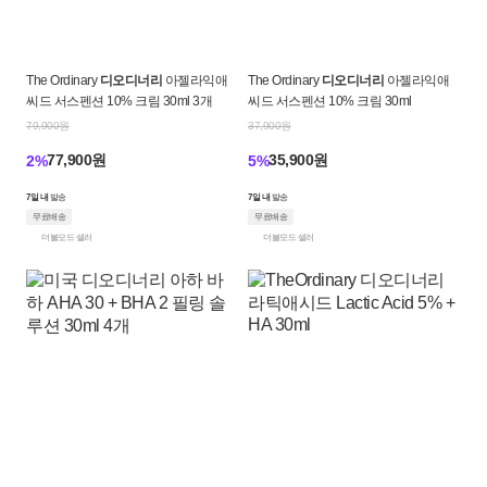
The Ordinary
디오디너리
아젤라익애
The Ordinary
디오디너리
아젤라익애
씨드 서스펜션 10% 크림 30ml 3개
씨드 서스펜션 10% 크림 30ml
79,900원
37,900원
77,900원
35,900원
2%
5%
7일 내
발송
7일 내
발송
무료배송
무료배송
더블모드 셀러
더블모드 셀러