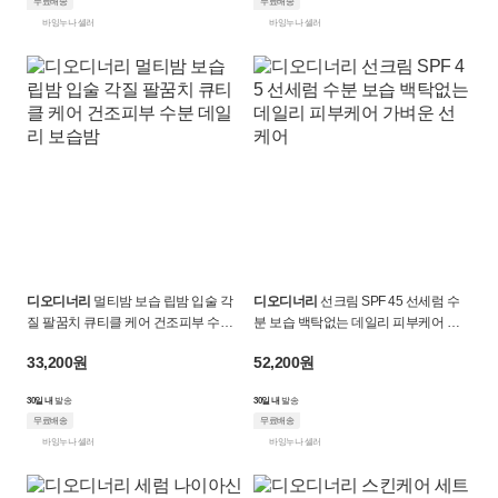
무료배송
무료배송
바잉누나 셀러
바잉누나 셀러
디오디너리
멀티밤 보습 립밤 입술 각
디오디너리
선크림 SPF 45 선세럼 수
질 팔꿈치 큐티클 케어 건조피부 수분
분 보습 백탁없는 데일리 피부케어 가
데일리 보습밤
벼운 선케어
33,200원
52,200원
30일 내
발송
30일 내
발송
무료배송
무료배송
바잉누나 셀러
바잉누나 셀러