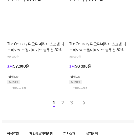
The Ordinary
디오디너리
아스코빌 테
The Ordinary
디오디너리
아스코빌 테
트라아이소팔미테이트 솔루션 20% 인
트라아이소팔미테이트 솔루션 20% 인
비타민F 세럼 30ml 2개
비타민F 세럼 30ml 1개
99,900원
58,900원
97,900원
56,900원
2%
3%
7일 내
발송
7일 내
발송
무료배송
무료배송
더블모드 셀러
더블모드 셀러
1
2
3
이용약관
개인정보처리방침
회사소개
운영정책