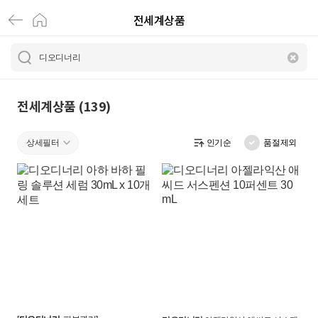
전세계상품
디
오
디
너
전세계상품 (139)
리
상세필터
인기순
품절제외
|
전
세
계
상
품
|