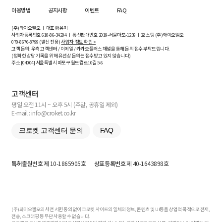
이용방법
공지사항
이벤트
FAQ
(주)와이오엘오 ㅣ 대표 황유미
사업자등록번호
610-86-34204
ㅣ 통신판매번호 2019-서울마포-1239 ㅣ 호스팅 (주)와이오엘오
070-8676-8799 (발신 전용)
사업자 정보 확인 >
고객 문의: 우측 고객센터 / 이메일 / 카카오플러스 채널을 통해 문의 접수 부탁드립니다.
(정확한 상담 기록을 위해 유선상 문의는 접수받고 있지 않습니다)
주소 [
04004
] 서울특별시 마포구 월드컵로10길
5-6
고객센터
평일 오전 11시 ~ 오후 5시 (주말, 공휴일 제외)
E-mail : info@croket.co.kr
크로켓 고객센터 문의
FAQ
특허출원번호
제 10-1865905호
상표등록번호
제 40-1643898호
(주)와이오엘오의 사전 서면 동의 없이 크로켓 사이트의 일체의 정보, 콘텐츠 및 UI등을 상업적 목적으로 전재,
전송, 스크래핑 등 무단 사용할 수 없습니다.