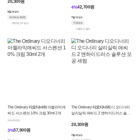
20,300원
42,700원
4%
5일 내
발송
해외배송 10,000
7일 내
발송
무료배송
SELLIN_NY 셀러
더블모드 셀러
The Ordinary
디오디너리
아젤라익애
The Ordinary
디오디너리
디 오디너리
씨드 서스펜션 10% 크림 30ml 2개
살리실릭 애씨드 2 앤하이드러스 솔루
션 모공 세럼
59,900원
20,300원
57,900원
3%
7일 내
발송