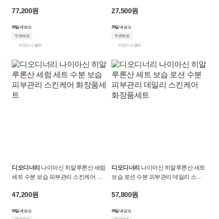
리 화장품세트
케어 에센스
77,200원
27,500원
30일 내
발송
30일 내
발송
무료배송
무료배송
바잉누나 셀러
바잉누나 셀러
디오디너리
나이아신 히알루론산 세럼
디오디너리
나이아신 히알루론산 세트
세트 수분 보습 피부관리 스킨케어 화
보습 로션 수분 피부관리 데일리 스킨
장품세트
케어 화장품세트
47,200원
57,800원
30일 내
발송
30일 내
발송