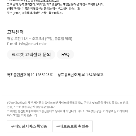
070-8676-8799 (발신 전용)
사업자 정보 확인 >
고객 문의: 우측 고객센터 / 이메일 / 카카오플러스 채널을 통해 문의 접수 부탁드립니다.
(정확한 상담 기록을 위해 유선상 문의는 접수받고 있지 않습니다)
주소 [
04004
] 서울특별시 마포구 월드컵로10길
5-6
고객센터
평일 오전 11시 ~ 오후 5시 (주말, 공휴일 제외)
E-mail : info@croket.co.kr
크로켓 고객센터 문의
FAQ
특허출원번호
제 10-1865905호
상표등록번호
제 40-1643898호
(주)와이오엘오의 사전 서면 동의 없이 크로켓 사이트의 일체의 정보, 콘텐츠 및 UI등을 상업적 목적으로 전재,
전송, 스크래핑 등 무단 사용할 수 없습니다.
크로켓은 통신판매중개자이며 통신판매의 당사자가 아닙니다. 따라서 크로켓은 상품·거래정보 및 거래에 대
하여 책임을 지지 않습니다.
구매안전서비스 확인증
구매보증보험 확인증