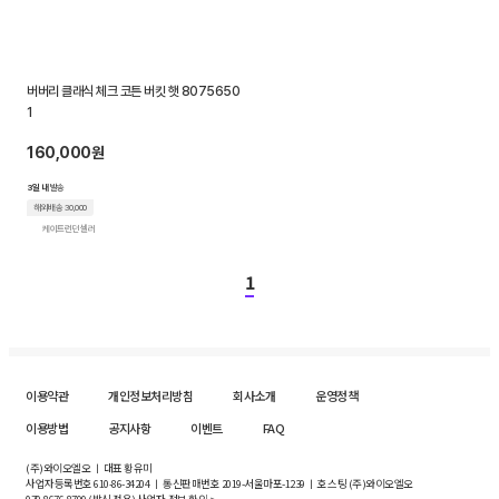
버버리 클래식 체크 코튼 버킷 햇 8075650
1
160,000원
3일 내
발송
해외배송 30,000
케이트런던 셀러
1
이용약관
개인정보처리방침
회사소개
운영정책
이용방법
공지사항
이벤트
FAQ
(주)와이오엘오 ㅣ 대표 황유미
사업자등록번호
610-86-34204
ㅣ 통신판매번호 2019-서울마포-1239 ㅣ 호스팅 (주)와이오엘오