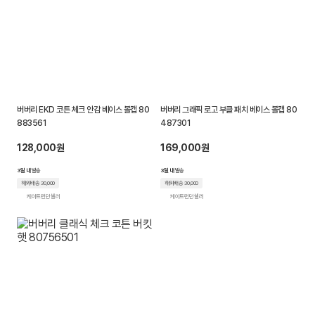
버버리 EKD 코튼 체크 안감 베이스 볼캡 80
버버리 그래픽 로고 부클 패치 베이스 볼캡 80
883561
487301
128,000원
169,000원
3일 내
발송
3일 내
발송
해외배송 30,000
해외배송 30,000
케이트런던 셀러
케이트런던 셀러