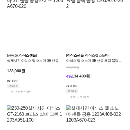
[샌동화,
아식스샌들
]
[
아식스샌들
, 아식스젤소노마]
실제사진 아식스 젤 소노마 SE 샌들 공
아식스 젤 소노마 SE 샌들 크림 블랙 공
용사이즈 1203A670-020
용 1203A670-202
140,000원
138,000원
134,400원
4%
3일 내
발송
무료배송
7일 내
발송
무료배송
스니커즈매니아 셀러
셀러 직구싸다 셀러