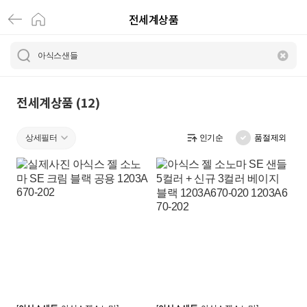
전세계상품
아
식
스
샌
전세계상품 (12)
들
상세필터
인기순
품절제외
|
전
세
계
상
품
|