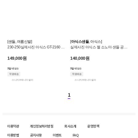
[샌들, 여름신발]
[
아식스샌들
, 아식스]
230-250실제사진 아식스 GT-2160 브
실제사진 아식스 젤 소노마 샌들 공용 1
리즈 실버 그린 1203A951-100
203A408-022 1203A670-023
149,000원
140,000원
3일 내
발송
3일 내
발송
무료배송
무료배송
스니커즈매니아 셀러
스니커즈매니아 셀러
1
이용약관
개인정보처리방침
회사소개
운영정책
이용방법
공지사항
이벤트
FAQ