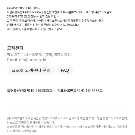
(주)와이오엘오 ㅣ 대표 황유미
사업자등록번호
610-86-34204
ㅣ 통신판매번호 2019-서울마포-1239 ㅣ 호스팅 (주)와이오엘오
070-8676-8799 (발신 전용)
사업자 정보 확인 >
고객 문의: 우측 고객센터 / 이메일 / 카카오플러스 채널을 통해 문의 접수 부탁드립니다.
(정확한 상담 기록을 위해 유선상 문의는 접수받고 있지 않습니다)
주소 [
04004
] 서울특별시 마포구 월드컵로10길
5-6
고객센터
평일 오전 11시 ~ 오후 5시 (주말, 공휴일 제외)
E-mail : info@croket.co.kr
크로켓 고객센터 문의
FAQ
특허출원번호
제 10-1865905호
상표등록번호
제 40-1643898호
(주)와이오엘오의 사전 서면 동의 없이 크로켓 사이트의 일체의 정보, 콘텐츠 및 UI등을 상업적 목적으로 전재,
전송, 스크래핑 등 무단 사용할 수 없습니다.
크로켓은 통신판매중개자이며 통신판매의 당사자가 아닙니다. 따라서 크로켓은 상품·거래정보 및 거래에 대
하여 책임을 지지 않습니다.