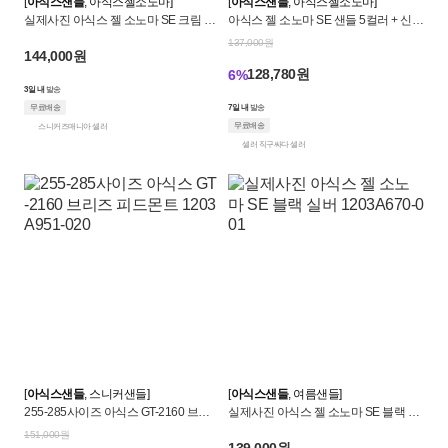
[
아식스샌들
, 아식스젤소노마]
[
아식스샌들
, 아식스젤소노마]
크
실제사진 아식스 젤 소노마 SE 크림 블
아식스 젤 소노마 SE 샌들 5컬러 + 신규
랙 공용 1203A670-202
3컬러 베이지 블랙 1203A670-020 120
로
137,000원
144,000원
3A670-202
128,780원
6%
켓
3일 내
발송
무료배송
7일 내
발송
무료배송
스니커즈매니아 셀러
셀러 직구싸다 셀러
[
아식스샌들
, 스니커샌들]
[
아식스샌들
, 여름샌들]
255-285사이즈 아식스 GT-2160 브리
실제사진 아식스 젤 소노마 SE 블랙 실
즈 피드몬트 1203A951-020
버 1203A670-001
151,000원
139,000원