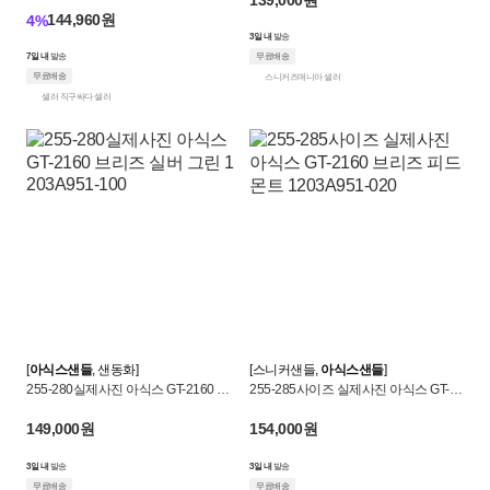
144,960원
4%
3일 내
발송
7일 내
발송
무료배송
무료배송
스니커즈매니아 셀러
셀러 직구싸다 셀러
[
아식스샌들
, 샌동화]
[스니커샌들,
아식스샌들
]
255-280실제사진 아식스 GT-2160 브
255-285사이즈 실제사진 아식스 GT-21
리즈 실버 그린 1203A951-100
60 브리즈 피드몬트 1203A951-020
149,000원
154,000원
3일 내
발송
3일 내
발송
무료배송
무료배송