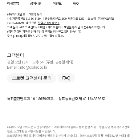
이용방법
공지사항
이벤트
FAQ
(주)와이오엘오 ㅣ 대표 황유미
사업자등록번호
610-86-34204
ㅣ 통신판매번호 2019-서울마포-1239 ㅣ 호스팅 (주)와이오엘오
070-8676-8799 (발신 전용)
사업자 정보 확인 >
고객 문의: 우측 고객센터 / 이메일 / 카카오플러스 채널을 통해 문의 접수 부탁드립니다.
(정확한 상담 기록을 위해 유선상 문의는 접수받고 있지 않습니다)
주소 [
04004
] 서울특별시 마포구 월드컵로10길
5-6
고객센터
평일 오전 11시 ~ 오후 5시 (주말, 공휴일 제외)
E-mail : info@croket.co.kr
크로켓 고객센터 문의
FAQ
특허출원번호
제 10-1865905호
상표등록번호
제 40-1643898호
(주)와이오엘오의 사전 서면 동의 없이 크로켓 사이트의 일체의 정보, 콘텐츠 및 UI등을 상업적 목적으로 전재,
전송, 스크래핑 등 무단 사용할 수 없습니다.
크로켓은 통신판매중개자이며 통신판매의 당사자가 아닙니다. 따라서 크로켓은 상품·거래정보 및 거래에 대