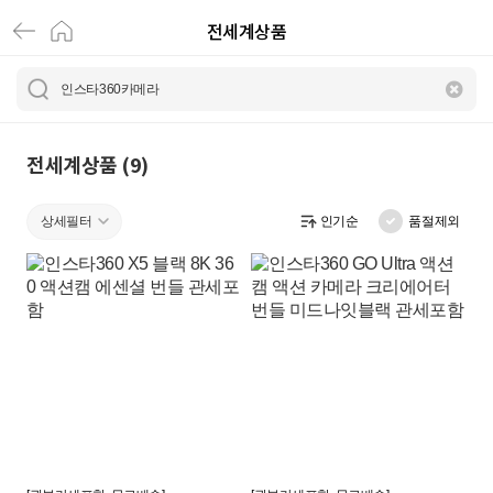
전세계상품
인
스
타
3
전세계상품 (9)
6
상세필터
인기순
품절제외
0
카
메
라
|
전
세