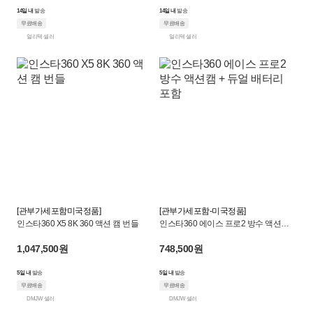
14일 내
발송
14일 내
발송
무료배송
무료배송
얼리텍 셀러
얼리텍 셀러
[관부가세포함미국정품]
[관부가세포함-미국정품]
인스타360 X5 8K 360 액션 캠 번들
인스타360 에이스 프로2 방수 액션캠 +
듀얼 배터리 포함
1,047,500원
748,500원
5일 내
발송
5일 내
발송
무료배송
무료배송
DMJW 셀러
DMJW 셀러