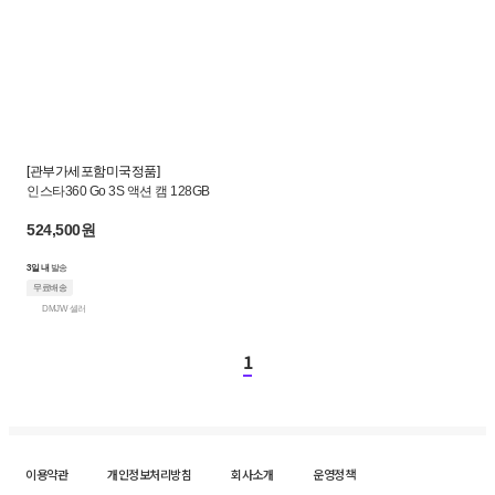
[관부가세포함미국정품]
인스타360 Go 3S 액션 캠 128GB
524,500원
3일 내
발송
무료배송
DMJW 셀러
1
이용약관
개인정보처리방침
회사소개
운영정책