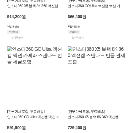
[관부가세포함, 무료배송]
[관부가세포함, 무료배송]
계
인스타360 X5 블랙 8K 360 액션캠 에
인스타360 GO Ultra 액션캠 액션 카메
센셜 번들 관세포함
라 크리에어터 번들 미드나잇블랙 관세
상
914,200원
666,400원
포함
품
14일 내
발송
14일 내
발송
무료배송
무료배송
|
얼리텍 셀러
얼리텍 셀러
크
로
켓
[관부가세포함, 무료배송]
[관부가세포함, 무료배송]
인스타360 GO Ultra 액션캠 액션 카메
인스타360 X5 블랙 8K 360 액션캠 스
라 스탠다드 번들 세금포함
탠다드 번들 관세포함
591,800원
729,400원