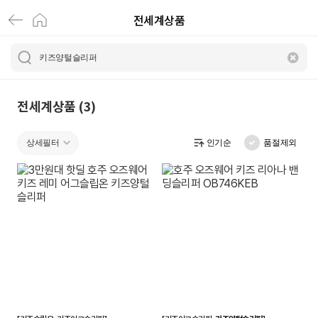
전세계상품
키
즈
양
털
전세계상품 (3)
슬
상세필터
인기순
품절제외
리
퍼
|
전
세
계
상