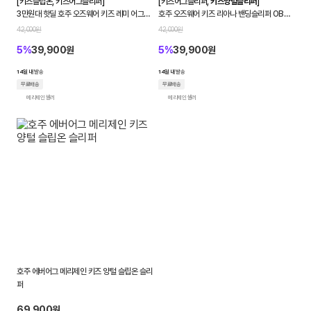
[키즈슬립온, 키즈어그슬리퍼]
[키즈어그슬리퍼,
키즈양털슬리퍼
]
품
3만원대 핫딜 호주 오즈웨어 키즈 레미 어그슬
호주 오즈웨어 키즈 리아나 밴딩슬리퍼 OB74
립온
키즈양털슬리퍼
6KEB
|
42,000원
42,000원
5%
39,900원
5%
39,900원
크
14일 내
발송
14일 내
발송
로
무료배송
무료배송
메리제인 셀러
메리제인 셀러
켓
호주 에버어그 메리제인 키즈 양털 슬립온 슬리
퍼
69,900원