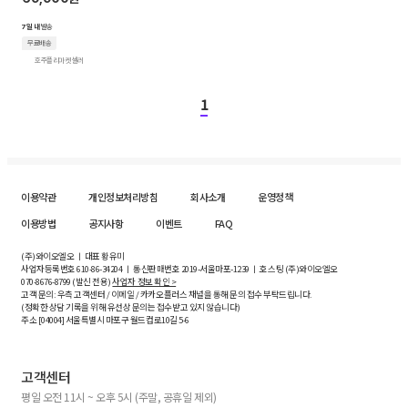
7일 내
발송
무료배송
호주플리마켓 셀러
1
이용약관
개인정보처리방침
회사소개
운영정책
이용방법
공지사항
이벤트
FAQ
(주)와이오엘오 ㅣ 대표 황유미
사업자등록번호
610-86-34204
ㅣ 통신판매번호 2019-서울마포-1239 ㅣ 호스팅 (주)와이오엘오
070-8676-8799 (발신 전용)
사업자 정보 확인 >
고객 문의: 우측 고객센터 / 이메일 / 카카오플러스 채널을 통해 문의 접수 부탁드립니다.
(정확한 상담 기록을 위해 유선상 문의는 접수받고 있지 않습니다)
주소 [
04004
] 서울특별시 마포구 월드컵로10길
5-6
고객센터
평일 오전 11시 ~ 오후 5시 (주말, 공휴일 제외)