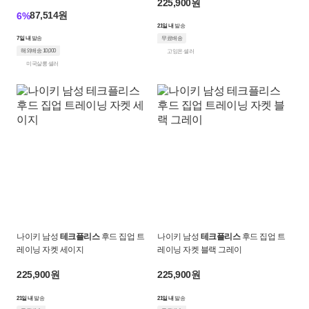
225,900원
87,514원
6%
21일 내
발송
7일 내
발송
무료배송
해외배송 10,000
고잉온 셀러
미국살롱 셀러
나이키 남성
테크플리스
후드 집업 트
나이키 남성
테크플리스
후드 집업 트
레이닝 자켓 세이지
레이닝 자켓 블랙 그레이
225,900원
225,900원
21일 내
발송
21일 내
발송