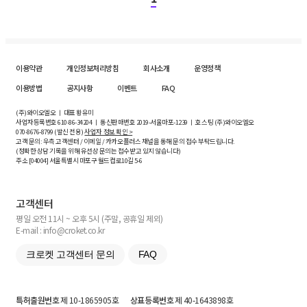
이용약관
개인정보처리방침
회사소개
운영정책
이용방법
공지사항
이벤트
FAQ
(주)와이오엘오 ㅣ 대표 황유미
사업자등록번호
610-86-34204
ㅣ 통신판매번호 2019-서울마포-1239 ㅣ 호스팅 (주)와이오엘오
070-8676-8799 (발신 전용)
사업자 정보 확인 >
고객 문의: 우측 고객센터 / 이메일 / 카카오플러스 채널을 통해 문의 접수 부탁드립니다.
(정확한 상담 기록을 위해 유선상 문의는 접수받고 있지 않습니다)
주소 [
04004
] 서울특별시 마포구 월드컵로10길
5-6
고객센터
평일 오전 11시 ~ 오후 5시 (주말, 공휴일 제외)
E-mail : info@croket.co.kr
크로켓 고객센터 문의
FAQ
특허출원번호
제 10-1865905호
상표등록번호
제 40-1643898호