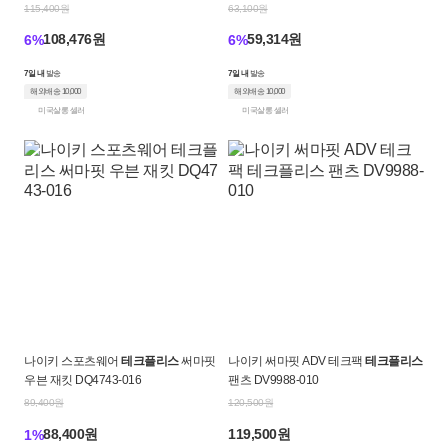
115,400원
63,100원
108,476원
59,314원
6%
6%
7일 내
발송
7일 내
발송
해외배송 10,000
해외배송 10,000
미국살롱 셀러
미국살롱 셀러
나이키 스포츠웨어
테크플리스
써마핏
나이키 써마핏 ADV 테크팩
테크플리스
우븐 재킷 DQ4743-016
팬츠 DV9988-010
89,400원
120,500원
88,400원
119,500원
1%