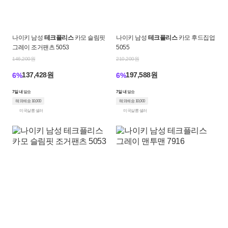
나이키 남성
테크플리스
카모 슬림핏
나이키 남성
테크플리스
카모 후드집업
그레이 조거팬츠 5053
5055
146,200원
210,200원
137,428원
197,588원
6%
6%
7일 내
발송
7일 내
발송
해외배송 10,000
해외배송 10,000
미국살롱 셀러
미국살롱 셀러