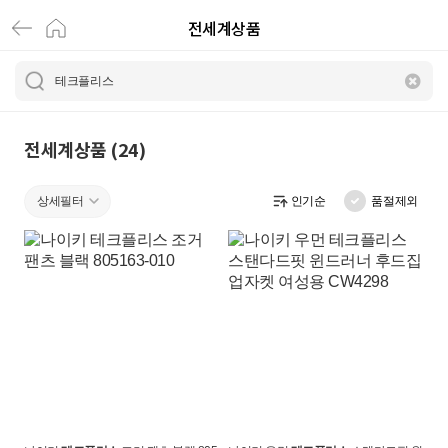
전세계상품
테
크
플
리
전세계상품 (24)
스
상세필터
인기순
품절제외
|
전
세
계
상
품
|