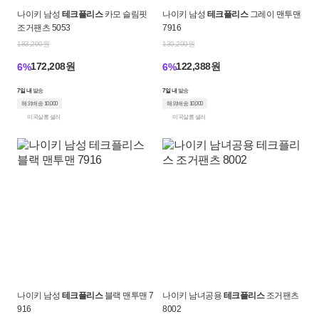
나이키 남성
테크플리스
카모 슬림핏
나이키 남성
테크플리스
그레이 맨투맨
조거팬츠 5053
7916
183,200원
130,200원
172,208원
122,388원
6%
6%
7일 내
발송
7일 내
발송
해외배송 10,000
해외배송 10,000
미국살롱 셀러
미국살롱 셀러
나이키 남성
테크플리스
블랙 맨투맨 7
나이키 남녀공용
테크플리스
조거팬츠
916
8002