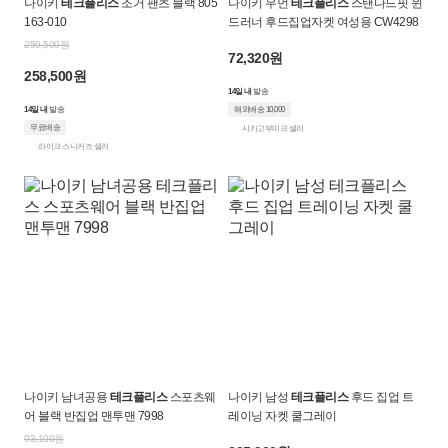
나이키
테크플리스
조거 팬츠 블랙 805
나이키 우먼
테크플리스
스탠다드핏 윈
크
163-010
드러너 후드집업자켓 여성용 CW4298
로
259,500원
72,320원
258,500원
켓
14일 내
발송
14일 내
발송
해외배송 10,000
무료배송
시카고부띠크 셀러
라이크 스니커즈 셀러
나이키 남녀공용
테크플리스
스포츠웨
나이키 남성
테크플리스
후드 집업 트
어 블랙 반집업 맨투맨 7998
레이닝 자켓 쿨그레이
93,100원