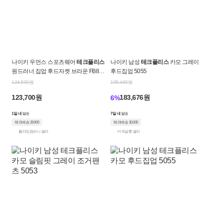
나이키 우먼스 스포츠웨어
테크플리스
나이키 남성
테크플리스
카모 그레이
원드러너 집업 후드자켓 브라운 FB833
후드집업 5055
9-233
124,500원
195,400원
123,700원
183,676원
6%
1일 내
발송
7일 내
발송
해외배송 29,900
해외배송 10,000
플라잉컴퍼니 셀러
미국살롱 셀러