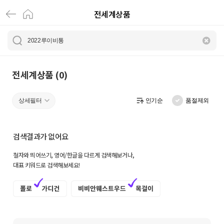
전세계상품
전
세
계
상
전세계상품 (0)
품
상세필터
인기순
품절제외
|
크
검색결과가 없어요
로
철자와 띄어쓰기, 영어/한글을 다르게 검색해보거나,
켓
대표 키워드로 검색해보세요!