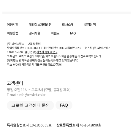
이용약관
개인정보처리방침
회사소개
운영정책
이용방법
공지사항
이벤트
FAQ
(주)와이오엘오 ㅣ 대표 황유미
사업자등록번호
610-86-34204
ㅣ 통신판매번호 2019-서울마포-1239 ㅣ 호스팅 (주)와이오엘오
070-8676-8799 (발신 전용)
사업자 정보 확인 >
고객 문의: 우측 고객센터 / 이메일 / 카카오플러스 채널을 통해 문의 접수 부탁드립니다.
(정확한 상담 기록을 위해 유선상 문의는 접수받고 있지 않습니다)
주소 [
04004
] 서울특별시 마포구 월드컵로10길
5-6
고객센터
평일 오전 11시 ~ 오후 5시 (주말, 공휴일 제외)
E-mail : info@croket.co.kr
크로켓 고객센터 문의
FAQ
특허출원번호
제 10-1865905호
상표등록번호
제 40-1643898호