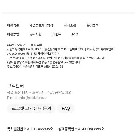
이용약관
개인정보처리방침
회사소개
운영정책
이용방법
공지사항
이벤트
FAQ
(주)와이오엘오 ㅣ 대표 황유미
사업자등록번호
610-86-34204
ㅣ 통신판매번호 2019-서울마포-1239 ㅣ 호스팅 (주)와이오엘오
070-8676-8799 (발신 전용)
사업자 정보 확인 >
고객 문의: 우측 고객센터 / 이메일 / 카카오플러스 채널을 통해 문의 접수 부탁드립니다.
(정확한 상담 기록을 위해 유선상 문의는 접수받고 있지 않습니다)
주소 [
04004
] 서울특별시 마포구 월드컵로10길
5-6
고객센터
평일 오전 11시 ~ 오후 5시 (주말, 공휴일 제외)
E-mail : info@croket.co.kr
크로켓 고객센터 문의
FAQ
특허출원번호
제 10-1865905호
상표등록번호
제 40-1643898호