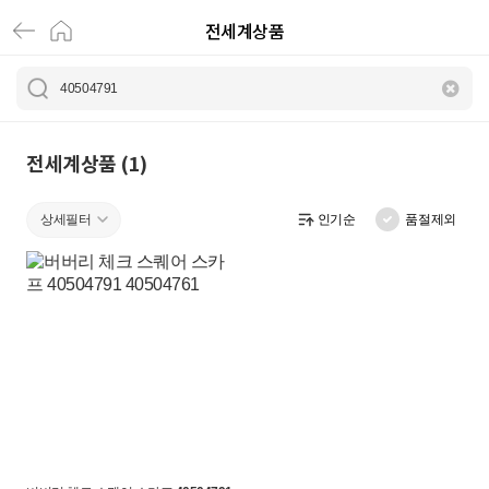
전세계상품
4
0
5
0
전세계상품 (1)
4
상세필터
인기순
품절제외
7
9
1
|
전
세
계