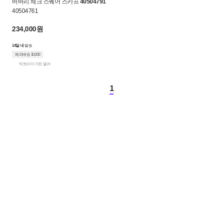
버버리 체크 스퀘어 스카프
40504791
상
40504761
품
234,000원
|
14일 내
발송
크
해외배송 10,000
빅토리아 가든 셀러
로
1
켓