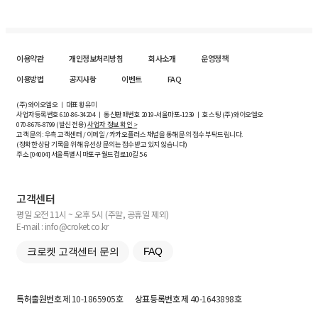
이용약관
개인정보처리방침
회사소개
운영정책
이용방법
공지사항
이벤트
FAQ
(주)와이오엘오 ㅣ 대표 황유미
사업자등록번호
610-86-34204
ㅣ 통신판매번호 2019-서울마포-1239 ㅣ 호스팅 (주)와이오엘오
070-8676-8799 (발신 전용)
사업자 정보 확인 >
고객 문의: 우측 고객센터 / 이메일 / 카카오플러스 채널을 통해 문의 접수 부탁드립니다.
(정확한 상담 기록을 위해 유선상 문의는 접수받고 있지 않습니다)
주소 [
04004
] 서울특별시 마포구 월드컵로10길
5-6
고객센터
평일 오전 11시 ~ 오후 5시 (주말, 공휴일 제외)
E-mail : info@croket.co.kr
크로켓 고객센터 문의
FAQ
특허출원번호
제 10-1865905호
상표등록번호
제 40-1643898호