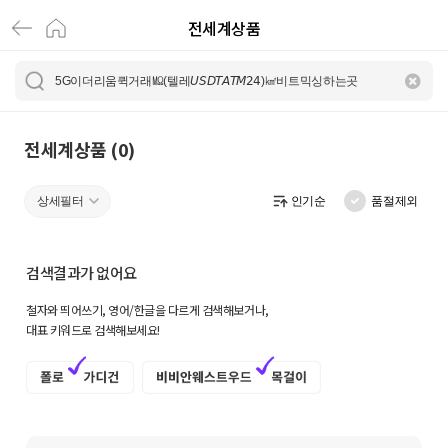
전세계상품
전
세
계
상
전세계상품 (0)
품
상세필터
인기순
품절제외
|
크
검색결과가 없어요
로
철자와 띄어쓰기, 영어/한글을 다르게 검색해보거나,
켓
대표 키워드로 검색해보세요!