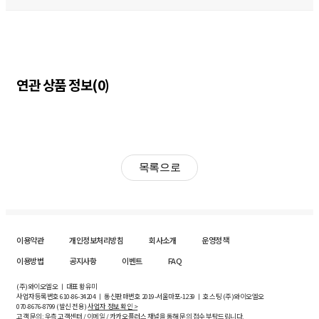
연관 상품 정보(0)
목록으로
이용약관
개인정보처리방침
회사소개
운영정책
이용방법
공지사항
이벤트
FAQ
(주)와이오엘오 ㅣ 대표 황유미
사업자등록번호
610-86-34204
ㅣ 통신판매번호 2019-서울마포-1239 ㅣ 호스팅 (주)와이오엘오
070-8676-8799 (발신 전용)
사업자 정보 확인 >
고객 문의: 우측 고객센터 / 이메일 / 카카오플러스 채널을 통해 문의 접수 부탁드립니다.