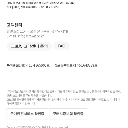
(정확한 상담 기록을 위해 유선상 문의는 접수받고 있지 않습니다)
주소 [
04004
] 서울특별시 마포구 월드컵로10길
5-6
고객센터
평일 오전 11시 ~ 오후 5시 (주말, 공휴일 제외)
E-mail : info@croket.co.kr
크로켓 고객센터 문의
FAQ
특허출원번호
제 10-1865905호
상표등록번호
제 40-1643898호
(주)와이오엘오의 사전 서면 동의 없이 크로켓 사이트의 일체의 정보, 콘텐츠 및 UI등을 상업적 목적으로 전재,
전송, 스크래핑 등 무단 사용할 수 없습니다.
크로켓은 통신판매중개자이며 통신판매의 당사자가 아닙니다. 따라서 크로켓은 상품·거래정보 및 거래에 대
하여 책임을 지지 않습니다.
구매안전서비스 확인증
구매보증보험 확인증
Copyright© 2017-2026 YOLO Co, Ltd. All rights reserved.