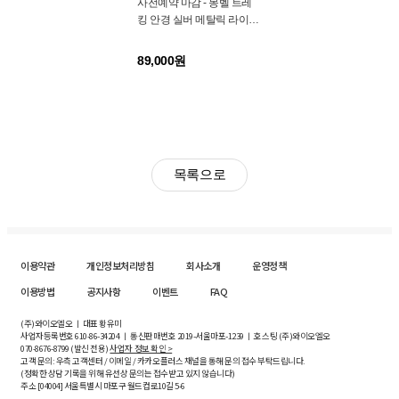
사전예약 마감 - 몽벨 트레
킹 안경 실버 메탈릭 라이트
그레이 1109131
89,000원
목록으로
이용약관
개인정보처리방침
회사소개
운영정책
이용방법
공지사항
이벤트
FAQ
(주)와이오엘오 ㅣ 대표 황유미
사업자등록번호
610-86-34204
ㅣ 통신판매번호 2019-서울마포-1239 ㅣ 호스팅 (주)와이오엘오
070-8676-8799 (발신 전용)
사업자 정보 확인 >
고객 문의: 우측 고객센터 / 이메일 / 카카오플러스 채널을 통해 문의 접수 부탁드립니다.
(정확한 상담 기록을 위해 유선상 문의는 접수받고 있지 않습니다)
주소 [
04004
] 서울특별시 마포구 월드컵로10길
5-6