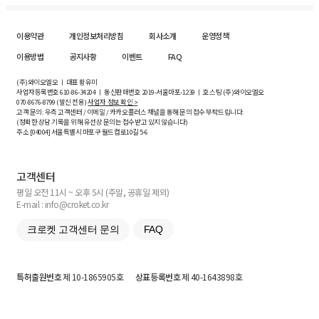
이용약관
개인정보처리방침
회사소개
운영정책
이용방법
공지사항
이벤트
FAQ
(주)와이오엘오 ㅣ 대표 황유미
사업자등록번호
610-86-34204
ㅣ 통신판매번호 2019-서울마포-1239 ㅣ 호스팅 (주)와이오엘오
070-8676-8799 (발신 전용)
사업자 정보 확인 >
고객 문의: 우측 고객센터 / 이메일 / 카카오플러스 채널을 통해 문의 접수 부탁드립니다.
(정확한 상담 기록을 위해 유선상 문의는 접수받고 있지 않습니다)
주소 [
04004
] 서울특별시 마포구 월드컵로10길
5-6
고객센터
평일 오전 11시 ~ 오후 5시 (주말, 공휴일 제외)
E-mail : info@croket.co.kr
크로켓 고객센터 문의
FAQ
특허출원번호
제 10-1865905호
상표등록번호
제 40-1643898호