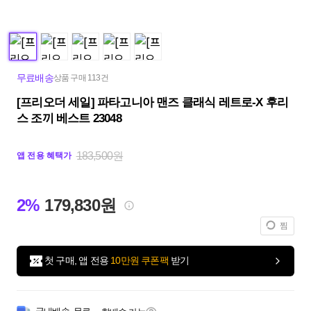
무료배송
상품 구매 113건
[프리오더 세일] 파타고니아 맨즈 클래식 레트로-X 후리
스 조끼 베스트 23048
183,500원
앱 전용 혜택가
2%
179,830원
찜
첫 구매, 앱 전용
10만원 쿠폰팩
받기