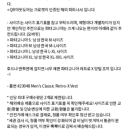
다.
⭐QR아웃도어는 크로켓의 인증된 해외 파트너사 입니다.
- 사이즈는 사이즈 표기표를 참고 부탁드리며, 체형마다 개별차이가 있지
만 개인적인 추천으로는 파타고니아는 크게 나오는 편이라 아래와 같이 추
천드립니다. (오버핏)
> 파타고니아 S : 남성 한국 M 사이즈
> 파타고니아 M: 남성 한국 M-L사이즈
> 파타고니아 L: 남성 한국 L-XL 사이즈
> 파타고니아 XL: 남성 한국 XL-XXL 사이즈
후드나 맨투맨에 걸치면 너무 예쁜 파타고니아 레트로 X 양털 조끼 입니다
~!
- 품번 #23048 Men's Classic Retro-X Vest
* 인당 최대 구매수량은 2개로 제한됩니다.
* 해외배송 제품으로 사이즈 표기표를 꼭 확인해주세요! 사이즈로 인한 교
환/환불 및 단순변심에 의한 교환/환불은 불가합니다.
* 안전거래 에스크로 결제로, 정품 여부 확인후 정산 받고 있습니다.
*세관 검사 시, 정품 여부 확인이 강화되어 겉 비닐이 벗겨져서 통관이 완
료되는 경우가 있어, 이경우 뽁뽁이로 감싸서 배송해드립니다.