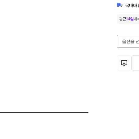
국내배
평균
14일
내 
옵션을 