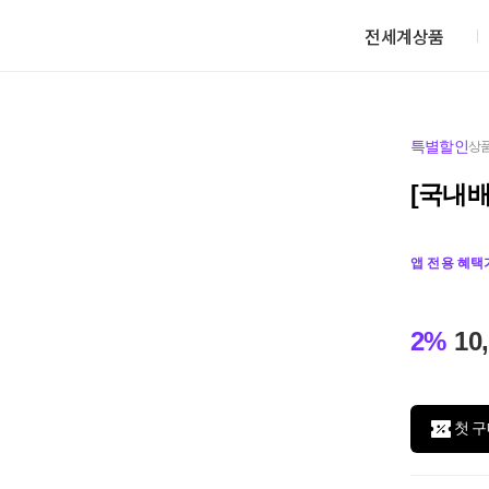
전세계상품
특별할인
상품
[국내배
앱 전용 혜택
2%
10
첫 구