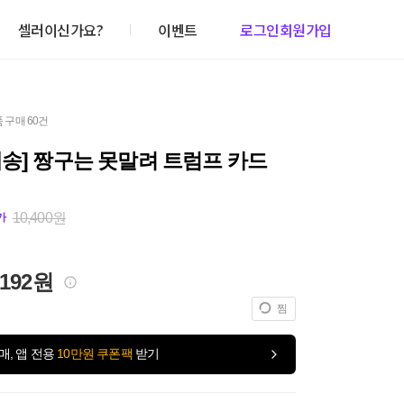
셀러이신가요?
이벤트
로그인
회원가입
 구매 60건
송] 짱구는 못말려 트럼프 카드
10,400원
가
,192원
찜
매, 앱 전용
10만원 쿠폰팩
받기