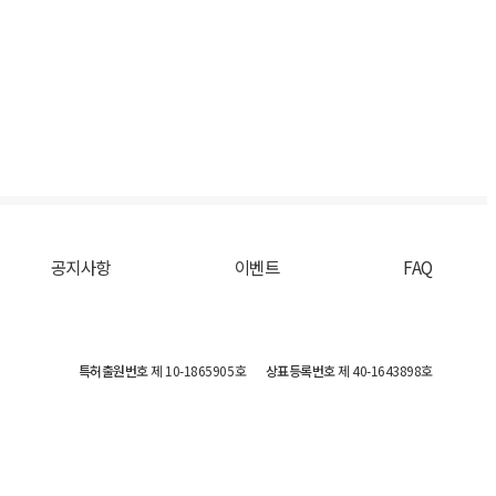
공지사항
이벤트
FAQ
특허출원번호
제 10-1865905호
상표등록번호
제 40-1643898호