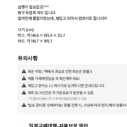
설명이 필요없죠?^^
짱구 트럼프 카드 입니다.
얼마전에 품절이였는데, 재입고 되어서 업데이트 합니다!!!
크기 (cm)
박스 : 약 H8.8 × W5.9 × D1.7
카드 : 약 H8.7 × W5.7
파손 위험 / 택배사 과실로 인한 파손은 환불 X
제품 거래예정일을 꼭 확인해주세요!
재입고 문의는 1:1 메시지로 남겨주시면 안내드립니다.
제주/도서산간은 추가운송료가 발생될 수 있음
*각 셀러가 배송시작 시 추가비용을 요청할 수 있음
'발송 준비중' 상태부터는 환불 진행 시, 사유에 따라 현지/해외 반품비
일본구매대행-자몽브로 셀러