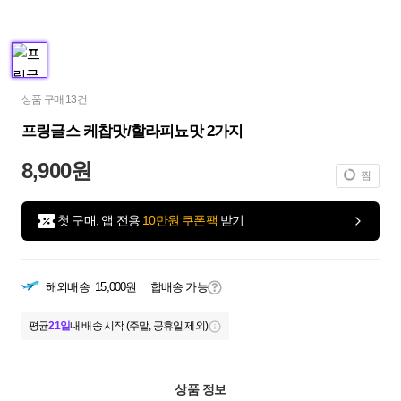
상품 구매 13건
프링글스 케찹맛/할라피뇨맛 2가지
8,900원
찜
첫 구매, 앱 전용
10만원 쿠폰팩
받기
해외배송
15,000원
합배송 가능
평균
21일
내 배송 시작 (주말, 공휴일 제외)
상품 정보