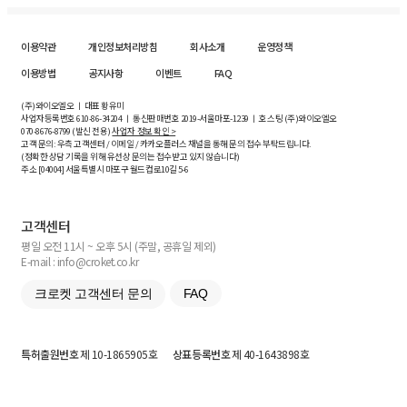
이용약관
개인정보처리방침
회사소개
운영정책
이용방법
공지사항
이벤트
FAQ
(주)와이오엘오 ㅣ 대표 황유미
사업자등록번호
610-86-34204
ㅣ 통신판매번호 2019-서울마포-1239 ㅣ 호스팅 (주)와이오엘오
070-8676-8799 (발신 전용)
사업자 정보 확인 >
고객 문의: 우측 고객센터 / 이메일 / 카카오플러스 채널을 통해 문의 접수 부탁드립니다.
(정확한 상담 기록을 위해 유선상 문의는 접수받고 있지 않습니다)
주소 [
04004
] 서울특별시 마포구 월드컵로10길
5-6
고객센터
평일 오전 11시 ~ 오후 5시 (주말, 공휴일 제외)
E-mail : info@croket.co.kr
크로켓 고객센터 문의
FAQ
특허출원번호
제 10-1865905호
상표등록번호
제 40-1643898호