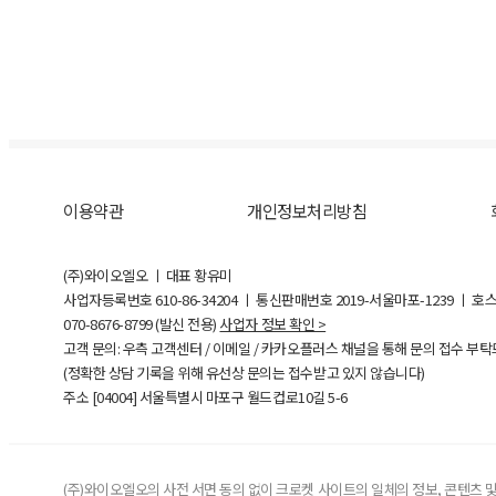
이용약관
개인정보처리방침
(주)와이오엘오 ㅣ 대표 황유미
사업자등록번호
610-86-34204
ㅣ 통신판매번호 2019-서울마포-1239 ㅣ 호
070-8676-8799 (발신 전용)
사업자 정보 확인 >
고객 문의: 우측 고객센터 / 이메일 / 카카오플러스 채널을 통해 문의 접수 부
(정확한 상담 기록을 위해 유선상 문의는 접수받고 있지 않습니다)
주소 [
04004
] 서울특별시 마포구 월드컵로10길
5-6
(주)와이오엘오의 사전 서면 동의 없이 크로켓 사이트의 일체의 정보, 콘텐츠 및 