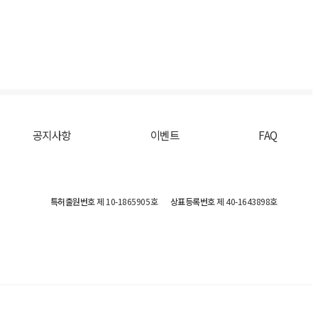
공지사항
이벤트
FAQ
특허출원번호
제 10-1865905호
상표등록번호
제 40-1643898호