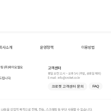
회사소개
운영정책
이용방법
스팅 (주)와이오엘오
고객센터
평일 오전 11시 ~ 오후 5시 (주말, 공휴일 제외)
E-mail : info@croket.co.kr
탁드립니다.
크로켓 고객센터 문의
FAQ
UI등을 상업적 목적으로 전재, 전송, 스크래핑 등 무단 사용할 수 없습니다.