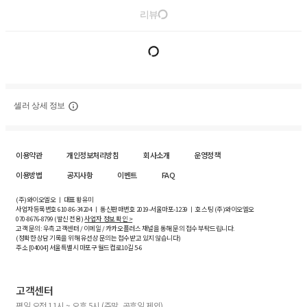
리뷰
셀러 상세 정보
이용약관
개인정보처리방침
회사소개
운영정책
이용방법
공지사항
이벤트
FAQ
(주)와이오엘오 ㅣ 대표 황유미
사업자등록번호
610-86-34204
ㅣ 통신판매번호 2019-서울마포-1239 ㅣ 호스팅 (주)와이오엘오
070-8676-8799 (발신 전용)
사업자 정보 확인 >
고객 문의: 우측 고객센터 / 이메일 / 카카오플러스 채널을 통해 문의 접수 부탁드립니다.
(정확한 상담 기록을 위해 유선상 문의는 접수받고 있지 않습니다)
주소 [
04004
] 서울특별시 마포구 월드컵로10길
5-6
고객센터
평일 오전 11시 ~ 오후 5시 (주말, 공휴일 제외)