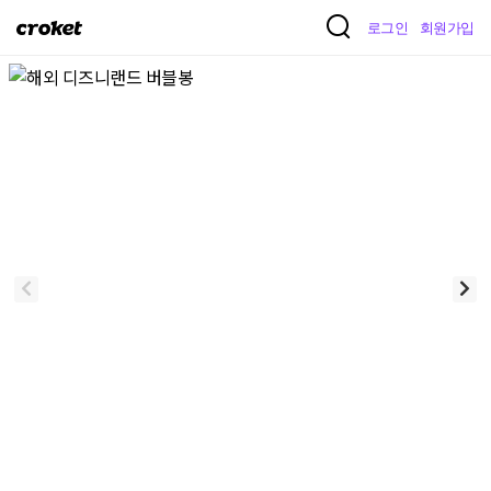
크
로그인
회원가입
로
켓