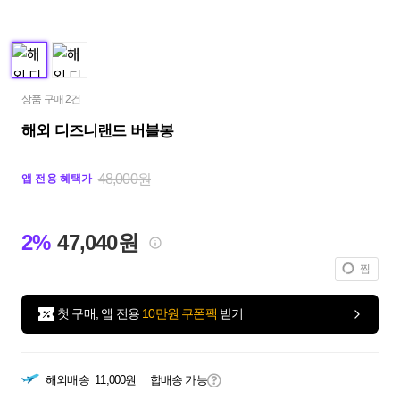
상품 구매 2건
해외 디즈니랜드 버블봉
48,000원
앱 전용 혜택가
2%
47,040원
찜
첫 구매, 앱 전용
10만원 쿠폰팩
받기
해외배송
11,000원
합배송 가능