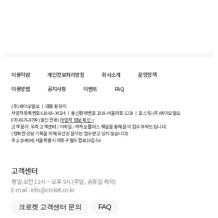
이용약관
개인정보처리방침
회사소개
운영정책
이용방법
공지사항
이벤트
FAQ
(주)와이오엘오 ㅣ 대표 황유미
사업자등록번호
610-86-34204
ㅣ 통신판매번호 2019-서울마포-1239 ㅣ 호스팅 (주)와이오엘오
070-8676-8799 (발신 전용)
사업자 정보 확인 >
고객 문의: 우측 고객센터 / 이메일 / 카카오플러스 채널을 통해 문의 접수 부탁드립니다.
(정확한 상담 기록을 위해 유선상 문의는 접수받고 있지 않습니다)
주소 [
04004
] 서울특별시 마포구 월드컵로10길
5-6
고객센터
평일 오전 11시 ~ 오후 5시 (주말, 공휴일 제외)
E-mail : info@croket.co.kr
크로켓 고객센터 문의
FAQ