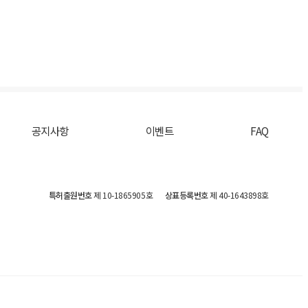
공지사항
이벤트
FAQ
특허출원번호
제 10-1865905호
상표등록번호
제 40-1643898호