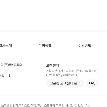
회사소개
운영정책
이용방법
스팅 (주)와이오엘오
고객센터
평일 오전 11시 ~ 오후 5시 (주말, 공휴일 제외)
E-mail : info@croket.co.kr
탁드립니다.
크로켓 고객센터 문의
FAQ
UI등을 상업적 목적으로 전재, 전송, 스크래핑 등 무단 사용할 수 없습니다.