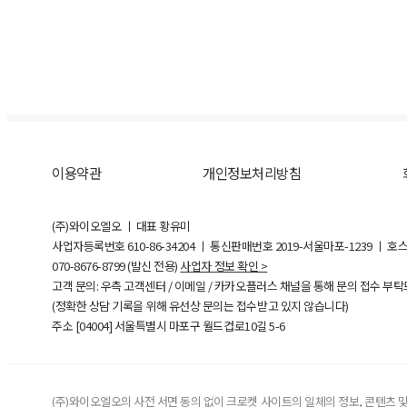
이용약관
개인정보처리방침
(주)와이오엘오 ㅣ 대표 황유미
사업자등록번호
610-86-34204
ㅣ 통신판매번호 2019-서울마포-1239 ㅣ 호
070-8676-8799 (발신 전용)
사업자 정보 확인 >
고객 문의: 우측 고객센터 / 이메일 / 카카오플러스 채널을 통해 문의 접수 부
(정확한 상담 기록을 위해 유선상 문의는 접수받고 있지 않습니다)
주소 [
04004
] 서울특별시 마포구 월드컵로10길
5-6
(주)와이오엘오의 사전 서면 동의 없이 크로켓 사이트의 일체의 정보, 콘텐츠 및 