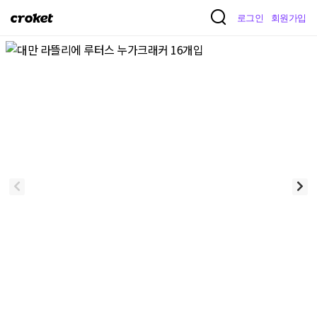
크
로그인
회원가입
로
켓