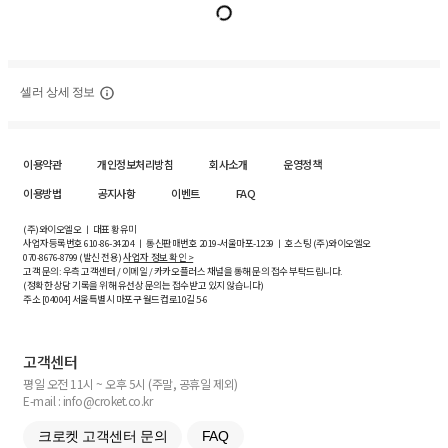
셀러 상세 정보
이용약관
개인정보처리방침
회사소개
운영정책
이용방법
공지사항
이벤트
FAQ
(주)와이오엘오 ㅣ 대표 황유미
사업자등록번호
610-86-34204
ㅣ 통신판매번호 2019-서울마포-1239 ㅣ 호스팅 (주)와이오엘오
070-8676-8799 (발신 전용)
사업자 정보 확인 >
고객 문의: 우측 고객센터 / 이메일 / 카카오플러스 채널을 통해 문의 접수 부탁드립니다.
(정확한 상담 기록을 위해 유선상 문의는 접수받고 있지 않습니다)
주소 [
04004
] 서울특별시 마포구 월드컵로10길
5-6
고객센터
평일 오전 11시 ~ 오후 5시 (주말, 공휴일 제외)
E-mail : info@croket.co.kr
크로켓 고객센터 문의
FAQ