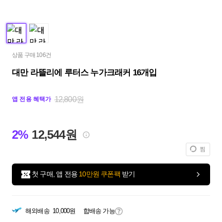
상품 구매 106건
대만 라뜰리에 루터스 누가크래커 16개입
12,800원
앱 전용 혜택가
2%
12,544원
찜
첫 구매, 앱 전용
10만원 쿠폰팩
받기
해외배송
10,000원
합배송 가능