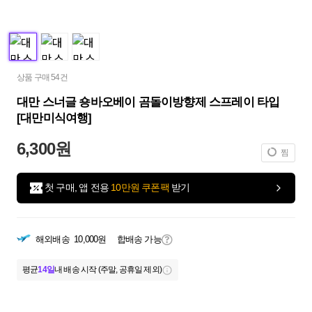
상품 구매 54건
대만 스너글 숑바오베이 곰돌이방향제 스프레이 타입
[대만미식여행]
6,300원
찜
첫 구매, 앱 전용
10만원 쿠폰팩
받기
해외배송
10,000원
합배송 가능
평균
14일
내 배송 시작 (주말, 공휴일 제외)