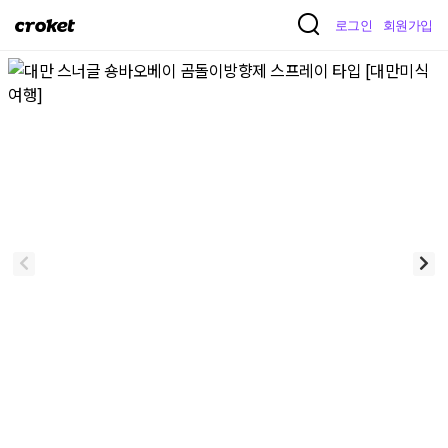
크
로그인
회원가입
로
켓