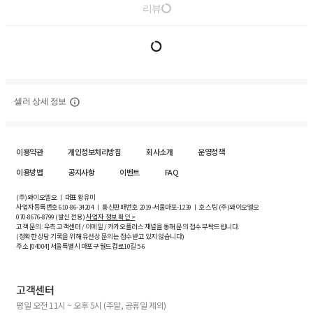
리뷰
셀러 상세 정보
이용약관
개인정보처리방침
회사소개
운영정책
이용방법
공지사항
이벤트
FAQ
(주)와이오엘오 ㅣ 대표 황유미
사업자등록번호
610-86-34204
ㅣ 통신판매번호 2019-서울마포-1239 ㅣ 호스팅 (주)와이오엘오
070-8676-8799 (발신 전용)
사업자 정보 확인 >
고객 문의: 우측 고객센터 / 이메일 / 카카오플러스 채널을 통해 문의 접수 부탁드립니다.
(정확한 상담 기록을 위해 유선상 문의는 접수받고 있지 않습니다)
주소 [
04004
] 서울특별시 마포구 월드컵로10길
5-6
고객센터
평일 오전 11시 ~ 오후 5시 (주말, 공휴일 제외)