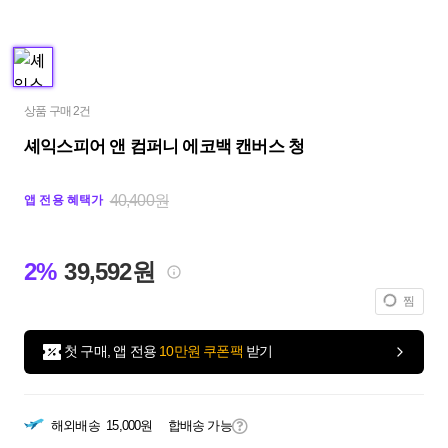
상품 구매 2건
셰익스피어 앤 컴퍼니 에코백 캔버스 청
40,400원
앱 전용 혜택가
2%
39,592원
찜
첫 구매, 앱 전용
10만원 쿠폰팩
받기
해외배송
15,000원
합배송 가능