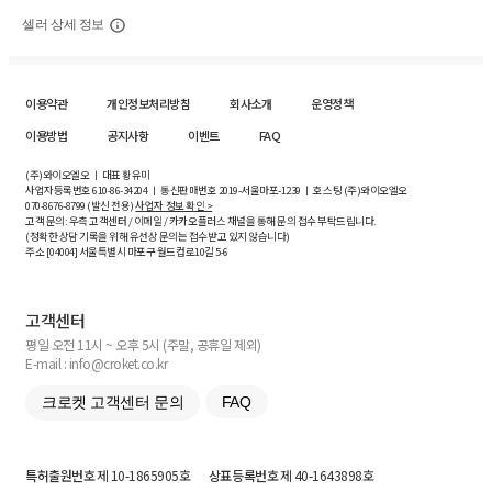
셀러 상세 정보
이용약관
개인정보처리방침
회사소개
운영정책
이용방법
공지사항
이벤트
FAQ
(주)와이오엘오 ㅣ 대표 황유미
사업자등록번호
610-86-34204
ㅣ 통신판매번호 2019-서울마포-1239 ㅣ 호스팅 (주)와이오엘오
070-8676-8799 (발신 전용)
사업자 정보 확인 >
고객 문의: 우측 고객센터 / 이메일 / 카카오플러스 채널을 통해 문의 접수 부탁드립니다.
(정확한 상담 기록을 위해 유선상 문의는 접수받고 있지 않습니다)
주소 [
04004
] 서울특별시 마포구 월드컵로10길
5-6
고객센터
평일 오전 11시 ~ 오후 5시 (주말, 공휴일 제외)
E-mail : info@croket.co.kr
크로켓 고객센터 문의
FAQ
특허출원번호
제 10-1865905호
상표등록번호
제 40-1643898호