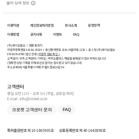
셀러 상세 정보
이용약관
개인정보처리방침
회사소개
운영정책
이용방법
공지사항
이벤트
FAQ
(주)와이오엘오 ㅣ 대표 황유미
사업자등록번호
610-86-34204
ㅣ 통신판매번호 2019-서울마포-1239 ㅣ 호스팅 (주)와이오엘오
070-8676-8799 (발신 전용)
사업자 정보 확인 >
고객 문의: 우측 고객센터 / 이메일 / 카카오플러스 채널을 통해 문의 접수 부탁드립니다.
(정확한 상담 기록을 위해 유선상 문의는 접수받고 있지 않습니다)
주소 [
04004
] 서울특별시 마포구 월드컵로10길
5-6
고객센터
평일 오전 11시 ~ 오후 5시 (주말, 공휴일 제외)
E-mail : info@croket.co.kr
크로켓 고객센터 문의
FAQ
특허출원번호
제 10-1865905호
상표등록번호
제 40-1643898호