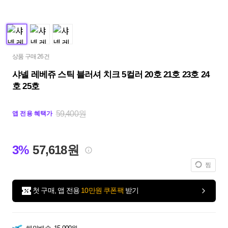
상품 구매 26건
샤넬 레베쥬 스틱 블러셔 치크 5컬러 20호 21호 23호 24
호 25호
59,400원
앱 전용 혜택가
3%
57,618원
찜
첫 구매, 앱 전용
10만원 쿠폰팩
받기