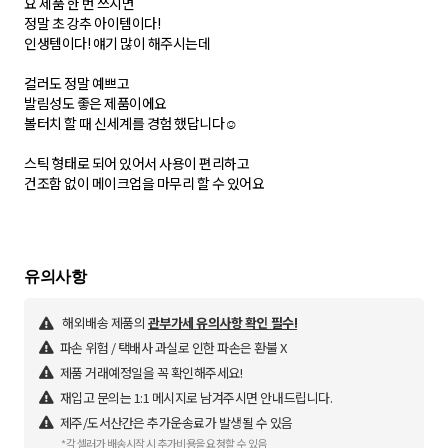
요 제품 한 번 쓰시면
정말 초 강추 아이템이다!
인생템이다! 얘기 많이 해주시는데
​컬러도 정말 예쁘고
발림성도 좋은 제품이에요
볼터치 할 때 신세계를 경험 했답니다☺️
스틱 형태로 되어 있어서 사용이 편리하고
건조함 없이 메이크업을 마무리 할 수 있어요
해외배송 제품의
관부가세 유의사항 확인 필수!
파손 위험 / 택배사 과실로 인한 파손은 환불 X
제품 거래예정일을 꼭 확인해주세요!
재입고 문의는 1:1 메시지로 남겨주시면 안내드립니다.
제주/도서산간은 추가운송료가 발생될 수 있음
*각 셀러가 배송시작 시 추가비용을 요청할 수 있음