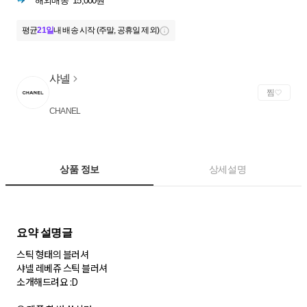
해외배송
15,000원
평균
21일
내 배송 시작 (주말, 공휴일 제외)
샤넬
찜
CHANEL
상품 정보
상세설명
스틱 형태의 블러셔
샤넬 레베쥬 스틱 블러셔
소개해드려요 :D