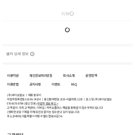
리뷰
셀러 상세 정보
이용약관
개인정보처리방침
회사소개
운영정책
이용방법
공지사항
이벤트
FAQ
(주)와이오엘오 ㅣ 대표 황유미
사업자등록번호
610-86-34204
ㅣ 통신판매번호 2019-서울마포-1239 ㅣ 호스팅 (주)와이오엘오
070-8676-8799 (발신 전용)
사업자 정보 확인 >
고객 문의: 우측 고객센터 / 이메일 / 카카오플러스 채널을 통해 문의 접수 부탁드립니다.
(정확한 상담 기록을 위해 유선상 문의는 접수받고 있지 않습니다)
주소 [
04004
] 서울특별시 마포구 월드컵로10길
5-6
고객센터