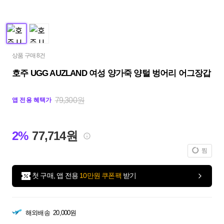
상품 구매 8건
호주 UGG AUZLAND 여성 양가죽 양털 벙어리 어그장갑
79,300원
앱 전용 혜택가
2%
77,714원
찜
첫 구매, 앱 전용
10만원 쿠폰팩
받기
해외배송
20,000원