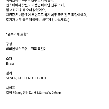
비비안웨스트우드 진주 초커 목걸이.
인스타에서 핫한 아이템인 비비안 진주 초커,
입고 하기 위해 오래 찾았어요,
지금같은 겨울옷에 포인트로 하기 너무 좋은 진주 목걸이에요,
후기가 너무 좋은 제품이니 빠르게 만나보세요 :)
*관부가세 포함*
구성
비비안웨스트우드 정품 목걸이
소재
Brass
컬러
SILVER, GOLD, ROSE GOLD
사이즈
길이 39cm, 펜던트 : H 1.6cm x W 2.6cm