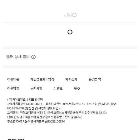
리뷰
셀러 상세 정보
이용약관
개인정보처리방침
회사소개
운영정책
이용방법
공지사항
이벤트
FAQ
(주)와이오엘오 ㅣ 대표 황유미
사업자등록번호
610-86-34204
ㅣ 통신판매번호 2019-서울마포-1239 ㅣ 호스팅 (주)와이오엘오
070-8676-8799 (발신 전용)
사업자 정보 확인 >
고객 문의: 우측 고객센터 / 이메일 / 카카오플러스 채널을 통해 문의 접수 부탁드립니다.
(정확한 상담 기록을 위해 유선상 문의는 접수받고 있지 않습니다)
주소 [
04004
] 서울특별시 마포구 월드컵로10길
5-6