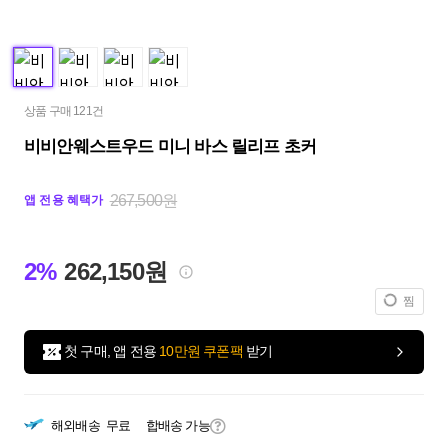
상품 구매 121건
비비안웨스트우드 미니 바스 릴리프 초커
267,500원
앱 전용 혜택가
2%
262,150원
찜
첫 구매, 앱 전용
10만원 쿠폰팩
받기
해외배송
무료
합배송 가능