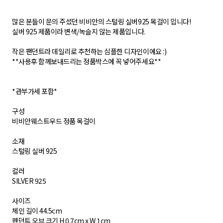
많은 분들이 문의 주셨던 비비안의 스털링 실버925 목걸이 입니다!
실버 925 제품이라 변색/녹슬지 않는 제품입니다.
작은 팬던트라 데일리로 추천하는 심플한 디자인이에요 :)
**사용후 함께보내드리는 정품박스에 꼭 넣어주세요**
*관부가세 포함*
구성
비비안웨스트우드 정품 목걸이
소재
스털링 실버 925
컬러
SILVER 925
사이즈
체인 길이 44.5cm
펜던트 오브 크기 H 0.7cm x W 1cm