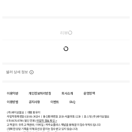
리뷰
셀러 상세 정보
이용약관
개인정보처리방침
회사소개
운영정책
이용방법
공지사항
이벤트
FAQ
(주)와이오엘오 ㅣ 대표 황유미
사업자등록번호
610-86-34204
ㅣ 통신판매번호 2019-서울마포-1239 ㅣ 호스팅 (주)와이오엘오
070-8676-8799 (발신 전용)
사업자 정보 확인 >
고객 문의: 우측 고객센터 / 이메일 / 카카오플러스 채널을 통해 문의 접수 부탁드립니다.
(정확한 상담 기록을 위해 유선상 문의는 접수받고 있지 않습니다)