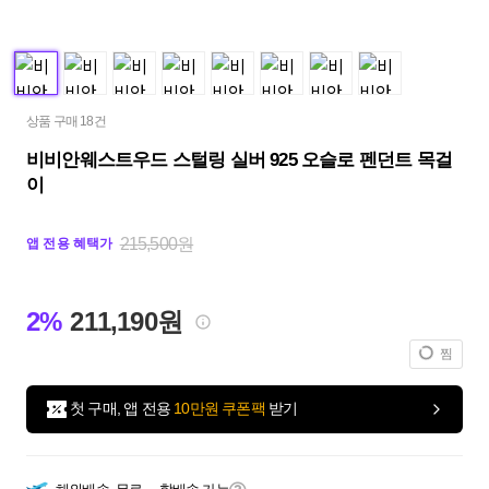
상품 구매 18건
비비안웨스트우드 스털링 실버 925 오슬로 펜던트 목걸
이
215,500원
앱 전용 혜택가
2%
211,190원
찜
첫 구매, 앱 전용
10만원 쿠폰팩
받기