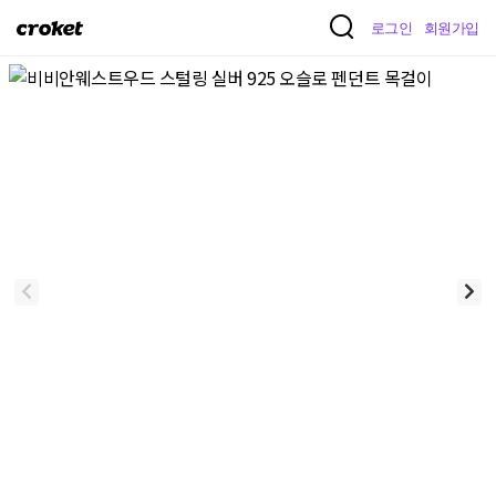
크
로그인
회원가입
로
켓