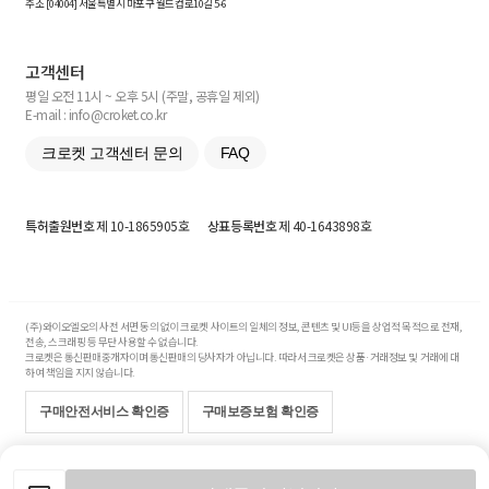
주소 [
04004
] 서울특별시 마포구 월드컵로10길
5-6
고객센터
평일 오전 11시 ~ 오후 5시 (주말, 공휴일 제외)
E-mail : info@croket.co.kr
크로켓 고객센터 문의
FAQ
특허출원번호
제 10-1865905호
상표등록번호
제 40-1643898호
(주)와이오엘오의 사전 서면 동의 없이 크로켓 사이트의 일체의 정보, 콘텐츠 및 UI등을 상업적 목적으로 전재,
전송, 스크래핑 등 무단 사용할 수 없습니다.
크로켓은 통신판매중개자이며 통신판매의 당사자가 아닙니다. 따라서 크로켓은 상품·거래정보 및 거래에 대
하여 책임을 지지 않습니다.
구매안전서비스 확인증
구매보증보험 확인증
Copyright© 2017-2026 YOLO Co, Ltd. All rights reserved.