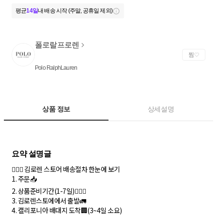
평균
14일
내 배송 시작 (주말, 공휴일 제외)
폴로랄프로렌
찜
Polo RalphLauren
상품 정보
상세설명
💁🏻‍♀️ 김로렌 스토어 배송절차 한눈에 보기
1. 주문📥
2. 상품준비기간(1-7일)🏃🏻‍♀️
3. 김로렌스토에에서 출발🚛
4. 캘리포니아 배대지 도착🏢(3~4일 소요)