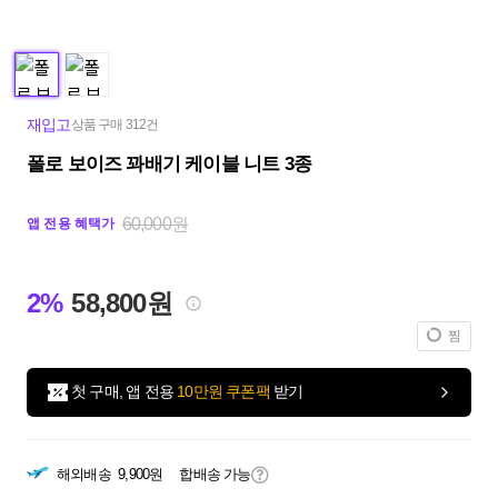
재입고
상품 구매 312건
폴로 보이즈 꽈배기 케이블 니트 3종
60,000원
앱 전용 혜택가
2%
58,800원
찜
첫 구매, 앱 전용
10만원 쿠폰팩
받기
해외배송
9,900원
합배송 가능