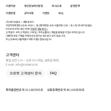
이용약관
개인정보처리방침
회사소개
운영정책
이용방법
공지사항
이벤트
FAQ
(주)와이오엘오 ㅣ 대표 황유미
사업자등록번호
610-86-34204
ㅣ 통신판매번호 2019-서울마포-1239 ㅣ 호스팅 (주)와이오엘오
070-8676-8799 (발신 전용)
사업자 정보 확인 >
고객 문의: 우측 고객센터 / 이메일 / 카카오플러스 채널을 통해 문의 접수 부탁드립니다.
(정확한 상담 기록을 위해 유선상 문의는 접수받고 있지 않습니다)
주소 [
04004
] 서울특별시 마포구 월드컵로10길
5-6
고객센터
평일 오전 11시 ~ 오후 5시 (주말, 공휴일 제외)
E-mail : info@croket.co.kr
크로켓 고객센터 문의
FAQ
특허출원번호
제 10-1865905호
상표등록번호
제 40-1643898호