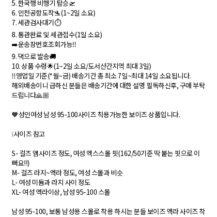
5. 한국행 비행기 탑승🛫
6. 인천공항도착🛬(1~2일 소요)
7. 세관검사대기⏱
8. 통관완료 및 세관접수(1일 소요)
➡️운송장번호조회가능‼️
9. 댁으로 발송🚚
10. 상품 수령🌟(1~2일 소요/도서산간지역 최대 3일)
‼️영업일 기준(*월~금) 배송기간 총 최소 7일~최대 14일 소요됩니다.
해외배송이니 급하신 분들은 배송기간에 대한 설명 필독하신후, 구매 부탁
드립니다🙏🏼
🧡성인여성 남성 95-100사이즈 칙용가능한 보이즈 상품입니다.
❕사이즈 참고
S- 걸즈 엠사이즈 정도, 여성 엑스스몰 핏(162/50기준 딱 붙는 핏으로 이
뻐요!!)
M- 걸즈 라지~엑라 정도, 여성 스몰과 비슷
L- 여성 미듐과 라지 사이 정도
XL- 여성 엑라이상, 남성 95-100 스몰
남성 95-100, 보통 남성용 스몰로 착용 하시는 분들 보이즈 엑라 사이즈 착