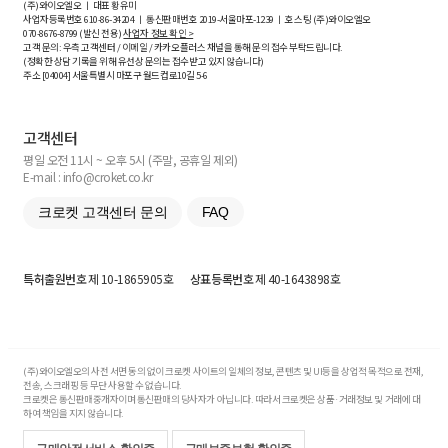
(주)와이오엘오 ㅣ 대표 황유미
사업자등록번호
610-86-34204
ㅣ 통신판매번호 2019-서울마포-1239 ㅣ 호스팅 (주)와이오엘오
070-8676-8799 (발신 전용)
사업자 정보 확인 >
고객 문의: 우측 고객센터 / 이메일 / 카카오플러스 채널을 통해 문의 접수 부탁드립니다.
(정확한 상담 기록을 위해 유선상 문의는 접수받고 있지 않습니다)
주소 [
04004
] 서울특별시 마포구 월드컵로10길
5-6
고객센터
평일 오전 11시 ~ 오후 5시 (주말, 공휴일 제외)
E-mail : info@croket.co.kr
크로켓 고객센터 문의
FAQ
특허출원번호
제 10-1865905호
상표등록번호
제 40-1643898호
(주)와이오엘오의 사전 서면 동의 없이 크로켓 사이트의 일체의 정보, 콘텐츠 및 UI등을 상업적 목적으로 전재,
전송, 스크래핑 등 무단 사용할 수 없습니다.
크로켓은 통신판매중개자이며 통신판매의 당사자가 아닙니다. 따라서 크로켓은 상품·거래정보 및 거래에 대
하여 책임을 지지 않습니다.