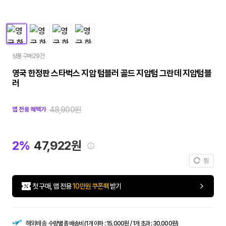
상품 구매 29건
영국 한정판 스타벅스 지압 텀블러 골드 지압텀 그란데 지압텀블
러
48,900원
앱 전용 혜택가
2%
47,922원
찜
첫 구매, 앱 전용
10만원 쿠폰팩
받기
해외배송
수량별 총 배송비 (1개 이하 : 15,000원 / 1개 초과 : 30,000원)