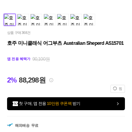
상품 구매 368건
호주 미니클래식 어그부츠 Australian Sheperd AS15701
90,100원
앱 전용 혜택가
2%
88,298원
찜
첫 구매, 앱 전용
10만원 쿠폰팩
받기
해외배송
무료