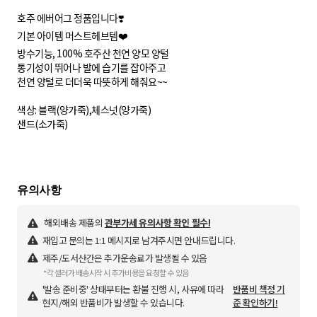
호주 에버어그 정품입니다❣️
기본 아이템 머스트헤브템❤️
방수기능, 100% 호주산 천연 양모 양털
통기성이 뛰어나 발에 습기를 잡아주고
천연 양털로 더더욱 따뜻하게 해줘요~~
색상: 블랙(양가죽),체스넛(양가죽)
샌드(소가죽)
해외배송 제품의
관부가세 유의사항 확인 필수!
재입고 문의는 1:1 메시지로 남겨주시면 안내드립니다.
제주/도서산간은 추가운송료가 발생될 수 있음
*각 셀러가 배송시작 시 추가비용을 요청할 수 있음
'발송 준비중' 상태부터는 환불 진행 시, 사유에 따라
반품비 책정 기
현지/해외 반품비가 발생할 수 있습니다.
준 확인하기!