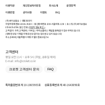
이용약관
개인정보처리방침
회사소개
운영정책
이용방법
공지사항
이벤트
FAQ
(주)와이오엘오 ㅣ 대표 황유미
사업자등록번호
610-86-34204
ㅣ 통신판매번호 2019-서울마포-1239 ㅣ 호스팅 (주)와이오엘오
070-8676-8799 (발신 전용)
사업자 정보 확인 >
고객 문의: 우측 고객센터 / 이메일 / 카카오플러스 채널을 통해 문의 접수 부탁드립니다.
(정확한 상담 기록을 위해 유선상 문의는 접수받고 있지 않습니다)
주소 [
04004
] 서울특별시 마포구 월드컵로10길
5-6
고객센터
평일 오전 11시 ~ 오후 5시 (주말, 공휴일 제외)
E-mail : info@croket.co.kr
크로켓 고객센터 문의
FAQ
특허출원번호
제 10-1865905호
상표등록번호
제 40-1643898호