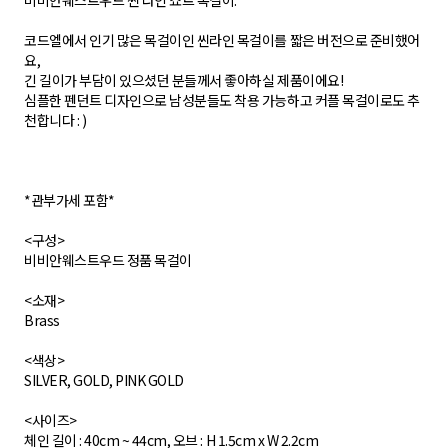
비비안웨스트우드 씬 라인 쇼트 목걸이.
코드엘에서 인기 많은 목걸이인 씬라인 목걸이를 짧은 버전으로 준비했어
요,
긴 길이가 부담이 있으셨던 분들께서 좋아하실 제품이에요!
심플한 펜던트 디자인으로 남성분들도 착용 가능하고 커플 목걸이로도 추
천합니다 : )
*관부가세 포함*
<구성>
비비안웨스트우드 정품 목걸이
<소재>
Brass
<색상>
SILVER, GOLD, PINK GOLD
<사이즈>
체인 길이 : 40cm ~ 44cm, 오브 : H 1.5cm x W 2.2cm