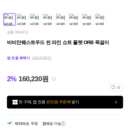
상품 구매 37건
비비안웨스트우드 씬 라인 쇼트 플랫 ORB 목걸이
163,500원
앱 전용 혜택가
2%
160,230원
찜
첫 구매, 앱 전용
10만원 쿠폰팩
받기
해외배송
무료
합배송 가능