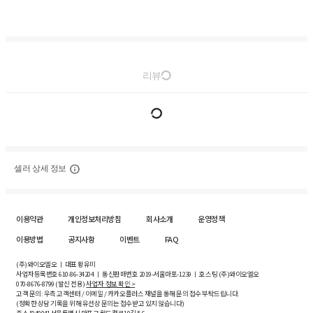
리뷰
셀러 상세 정보
이용약관
개인정보처리방침
회사소개
운영정책
이용방법
공지사항
이벤트
FAQ
(주)와이오엘오 ㅣ 대표 황유미
사업자등록번호
610-86-34204
ㅣ 통신판매번호 2019-서울마포-1239 ㅣ 호스팅 (주)와이오엘오
070-8676-8799 (발신 전용)
사업자 정보 확인 >
고객 문의: 우측 고객센터 / 이메일 / 카카오플러스 채널을 통해 문의 접수 부탁드립니다.
(정확한 상담 기록을 위해 유선상 문의는 접수받고 있지 않습니다)