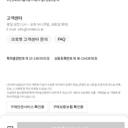
주소 [
04004
] 서울특별시 마포구 월드컵로10길
5-6
고객센터
평일 오전 11시 ~ 오후 5시 (주말, 공휴일 제외)
E-mail : info@croket.co.kr
크로켓 고객센터 문의
FAQ
특허출원번호
제 10-1865905호
상표등록번호
제 40-1643898호
(주)와이오엘오의 사전 서면 동의 없이 크로켓 사이트의 일체의 정보, 콘텐츠 및 UI등을 상업적 목적으로 전재,
전송, 스크래핑 등 무단 사용할 수 없습니다.
크로켓은 통신판매중개자이며 통신판매의 당사자가 아닙니다. 따라서 크로켓은 상품·거래정보 및 거래에 대
하여 책임을 지지 않습니다.
구매안전서비스 확인증
구매보증보험 확인증
Copyright© 2017-2026 YOLO Co, Ltd. All rights reserved.