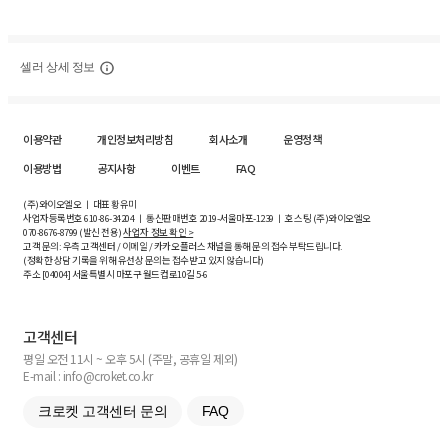
셀러 상세 정보
이용약관
개인정보처리방침
회사소개
운영정책
이용방법
공지사항
이벤트
FAQ
(주)와이오엘오 ㅣ 대표 황유미
사업자등록번호
610-86-34204
ㅣ 통신판매번호 2019-서울마포-1239 ㅣ 호스팅 (주)와이오엘오
070-8676-8799 (발신 전용)
사업자 정보 확인 >
고객 문의: 우측 고객센터 / 이메일 / 카카오플러스 채널을 통해 문의 접수 부탁드립니다.
(정확한 상담 기록을 위해 유선상 문의는 접수받고 있지 않습니다)
주소 [
04004
] 서울특별시 마포구 월드컵로10길
5-6
고객센터
평일 오전 11시 ~ 오후 5시 (주말, 공휴일 제외)
E-mail : info@croket.co.kr
크로켓 고객센터 문의
FAQ