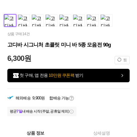
상품 구매 14건
고디바 시그니처 초콜릿 미니 바 5종 모음전 90g
6,300원
찜
첫 구매, 앱 전용
10만원 쿠폰팩
받기
해외배송
9,900원
합배송 가능
평균
7일
내 배송 시작 (주말, 공휴일 제외)
상품 정보
상세설명