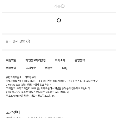
리뷰
셀러 상세 정보
이용약관
개인정보처리방침
회사소개
운영정책
이용방법
공지사항
이벤트
FAQ
(주)와이오엘오 ㅣ 대표 황유미
사업자등록번호
610-86-34204
ㅣ 통신판매번호 2019-서울마포-1239 ㅣ 호스팅 (주)와이오엘오
070-8676-8799 (발신 전용)
사업자 정보 확인 >
고객 문의: 우측 고객센터 / 이메일 / 카카오플러스 채널을 통해 문의 접수 부탁드립니다.
(정확한 상담 기록을 위해 유선상 문의는 접수받고 있지 않습니다)
주소 [
04004
] 서울특별시 마포구 월드컵로10길
5-6
고객센터
평일 오전 11시 ~ 오후 5시 (주말, 공휴일 제외)