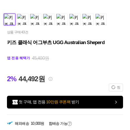
상품 구매 43건
키즈 클래식 어그부츠 UGG Australian Sheperd
45,400원
앱 전용 혜택가
2%
44,492원
찜
첫 구매, 앱 전용
10만원 쿠폰팩
받기
해외배송
10,000원
합배송 가능