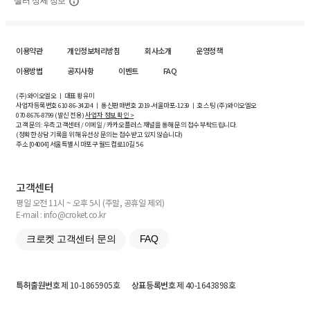
셀러 상세 정보
이용약관
개인정보처리방침
회사소개
운영정책
이용방법
공지사항
이벤트
FAQ
(주)와이오엘오 ㅣ 대표 황유미
사업자등록번호
610-86-34204
ㅣ 통신판매번호 2019-서울마포-1239 ㅣ 호스팅 (주)와이오엘오
070-8676-8799 (발신 전용)
사업자 정보 확인 >
고객 문의: 우측 고객센터 / 이메일 / 카카오플러스 채널을 통해 문의 접수 부탁드립니다.
(정확한 상담 기록을 위해 유선상 문의는 접수받고 있지 않습니다)
주소 [
04004
] 서울특별시 마포구 월드컵로10길
5-6
고객센터
평일 오전 11시 ~ 오후 5시 (주말, 공휴일 제외)
E-mail : info@croket.co.kr
크로켓 고객센터 문의
FAQ
특허출원번호
제 10-1865905호
상표등록번호
제 40-1643898호