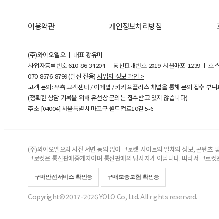
이용약관
개인정보처리방침
(주)와이오엘오 ㅣ 대표 황유미
사업자등록번호
610-86-34204
ㅣ 통신판매번호 2019-서울마포-1239 ㅣ 호
070-8676-8799 (발신 전용)
사업자 정보 확인 >
고객 문의: 우측 고객센터 / 이메일 / 카카오플러스 채널을 통해 문의 접수 부
(정확한 상담 기록을 위해 유선상 문의는 접수받고 있지 않습니다)
주소 [
04004
] 서울특별시 마포구 월드컵로10길
5-6
(주)와이오엘오의 사전 서면 동의 없이 크로켓 사이트의 일체의 정보, 콘텐츠 및 
크로켓은 통신판매중개자이며 통신판매의 당사자가 아닙니다. 따라서 크로켓은
구매안전서비스 확인증
구매보증보험 확인증
Copyright© 2017-2026 YOLO Co, Ltd. All rights reserved.