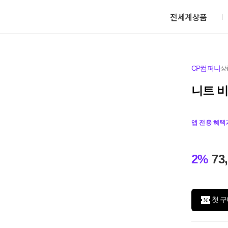
전세계상품
CP컴퍼니
상
니트 비
앱 전용 혜택
2%
73
첫 구