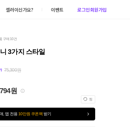
셀러이신가요?
이벤트
로그인
회원가입
품 구매 10건
니 3가지 스타일
75,300원
가
,794원
찜
매, 앱 전용
10만원 쿠폰팩
받기