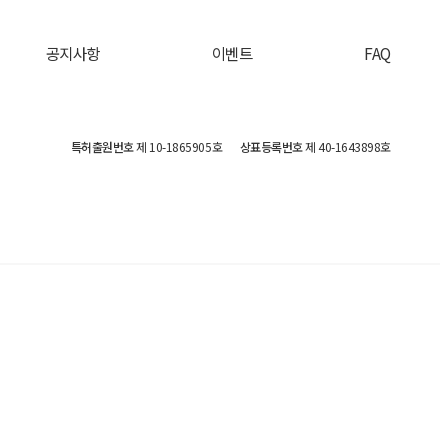
공지사항
이벤트
FAQ
특허출원번호
제 10-1865905호
상표등록번호
제 40-1643898호