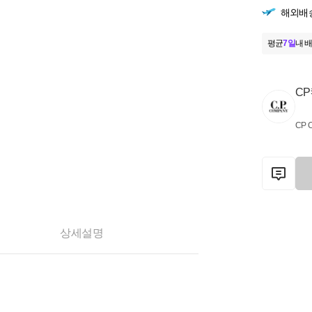
해외배
평균
7일
내 배
C
CP 
상세설명