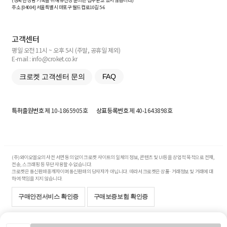
(정확한 상담 기록을 위해 유선상 문의는 접수받고 있지 않습니다)
주소 [
04004
] 서울특별시 마포구 월드컵로10길
5-6
고객센터
평일 오전 11시 ~ 오후 5시 (주말, 공휴일 제외)
E-mail : info@croket.co.kr
크로켓 고객센터 문의
FAQ
특허출원번호
제 10-1865905호
상표등록번호
제 40-1643898호
(주)와이오엘오의 사전 서면 동의 없이 크로켓 사이트의 일체의 정보, 콘텐츠 및 UI등을 상업적 목적으로 전재,
전송, 스크래핑 등 무단 사용할 수 없습니다.
크로켓은 통신판매중개자이며 통신판매의 당사자가 아닙니다. 따라서 크로켓은 상품·거래정보 및 거래에 대
하여 책임을 지지 않습니다.
구매안전서비스 확인증
구매보증보험 확인증
Copyright© 2017-2026 YOLO Co, Ltd. All rights reserved.