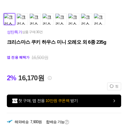
성탄특가
상품 구매 30건
크리스마스 쿠키 하우스 미니 오레오 외 6종 235g
16,500원
앱 전용 혜택가
2%
16,170원
찜
첫 구매, 앱 전용
10만원 쿠폰팩
받기
해외배송
7,900원
합배송 가능