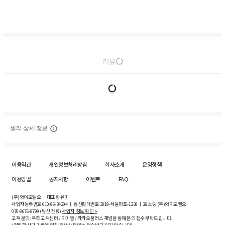
리뷰
셀러 상세 정보
이용약관
개인정보처리방침
회사소개
운영정책
이용방법
공지사항
이벤트
FAQ
(주)와이오엘오 ㅣ 대표 황유미
사업자등록번호
610-86-34204
ㅣ 통신판매번호 2019-서울마포-1239 ㅣ 호스팅 (주)와이오엘오
070-8676-8799 (발신 전용)
사업자 정보 확인 >
고객 문의: 우측 고객센터 / 이메일 / 카카오플러스 채널을 통해 문의 접수 부탁드립니다.