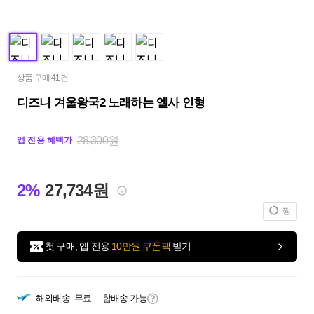
상품 구매 41건
디즈니 겨울왕국2 노래하는 엘사 인형
28,300원
앱 전용 혜택가
2%
27,734원
찜
첫 구매, 앱 전용
10만원 쿠폰팩
받기
해외배송
무료
합배송 가능