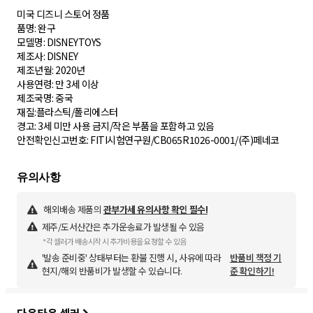
미국 디즈니 스토어 정품
품명: 완구
모델명: DISNEYTOYS
제조사: DISNEY
제조년월: 2020년
사용연령: 만 3세 이상
제조국명: 중국
재질:플라스틱/폴리에스터
경고: 3세 미만 사용 금지/작은 부품을 포함하고 있음
안전확인신고번호: FITI시험연구원/CB065R1026-0001/(주)페네코
해외배송 제품의
관부가세 유의사항 확인 필수!
제주/도서산간은 추가운송료가 발생될 수 있음
*각 셀러가 배송시작 시 추가비용을 요청할 수 있음
'발송 준비중' 상태부터는 환불 진행 시, 사유에 따라
반품비 책정 기
현지/해외 반품비가 발생할 수 있습니다.
준 확인하기!