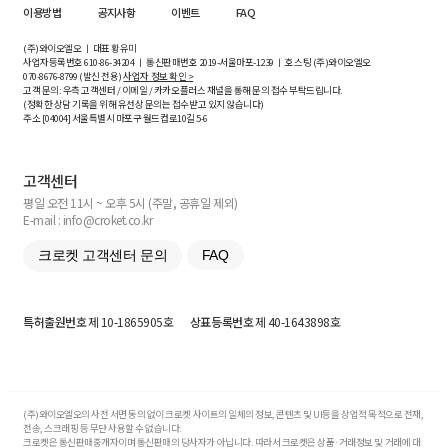
이용방법
공지사항
이벤트
FAQ
(주)와이오엘오 ㅣ 대표 황유미
사업자등록번호
610-86-34204
ㅣ 통신판매번호 2019-서울마포-1239 ㅣ 호스팅 (주)와이오엘오
070-8676-8799 (발신 전용)
사업자 정보 확인 >
고객 문의: 우측 고객센터 / 이메일 / 카카오플러스 채널을 통해 문의 접수 부탁드립니다.
(정확한 상담 기록을 위해 유선상 문의는 접수받고 있지 않습니다)
주소 [
04004
] 서울특별시 마포구 월드컵로10길
5-6
고객센터
평일 오전 11시 ~ 오후 5시 (주말, 공휴일 제외)
E-mail : info@croket.co.kr
크로켓 고객센터 문의
FAQ
특허출원번호
제 10-1865905호
상표등록번호
제 40-1643898호
(주)와이오엘오의 사전 서면 동의 없이 크로켓 사이트의 일체의 정보, 콘텐츠 및 UI등을 상업적 목적으로 전재,
전송, 스크래핑 등 무단 사용할 수 없습니다.
크로켓은 통신판매중개자이며 통신판매의 당사자가 아닙니다. 따라서 크로켓은 상품·거래정보 및 거래에 대